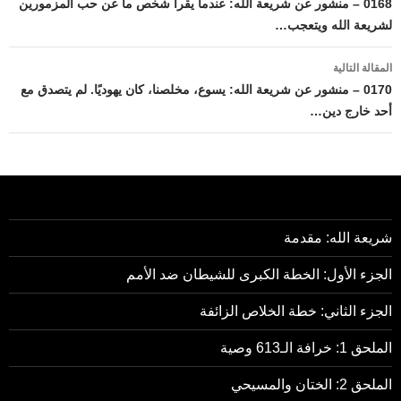
المقالات
0168 – منشور عن شريعة الله: عندما يقرأ شخص ما عن حب المزمورين
لشريعة الله ويتعجب…
المقالة التالية
0170 – منشور عن شريعة الله: يسوع، مخلصنا، كان يهوديًا. لم يتصدق مع
أحد خارج دين…
شريعة الله: مقدمة
الجزء الأول: الخطة الكبرى للشيطان ضد الأمم
الجزء الثاني: خطة الخلاص الزائفة
الملحق 1: خرافة الـ613 وصية
الملحق 2: الختان والمسيحي