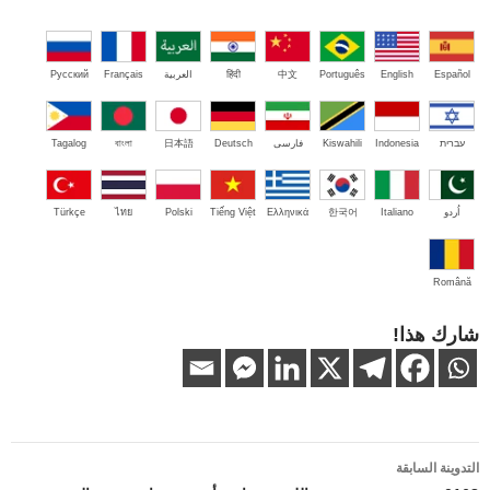
Español
English
Português
中文
हिंदी
العربية
Français
Русский
עברית
Indonesia
Kiswahili
فارسی
Deutsch
日本語
বাংলা
Tagalog
اُردو
Italiano
한국어
Ελληνικά
Tiếng Việt
Polski
ไทย
Türkçe
Română
شارك هذا!
تصفّح
التدوينة السابقة