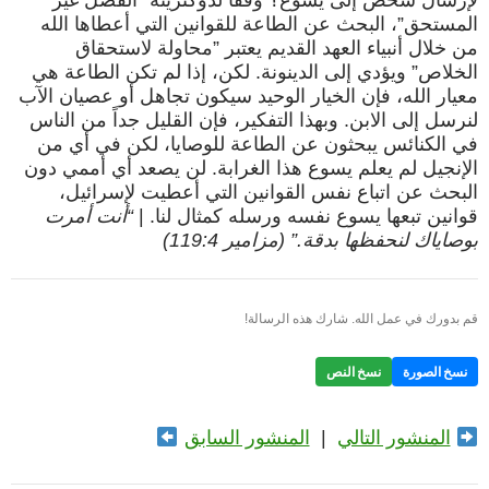
لإرسال شخص إلى يسوع؟ وفقاً لدوكترينة “الفضل غير
المستحق”، البحث عن الطاعة للقوانين التي أعطاها الله
من خلال أنبياء العهد القديم يعتبر ”محاولة لاستحقاق
الخلاص” ويؤدي إلى الدينونة. لكن، إذا لم تكن الطاعة هي
معيار الله، فإن الخيار الوحيد سيكون تجاهل أو عصيان الآب
لنرسل إلى الابن. وبهذا التفكير، فإن القليل جداً من الناس
في الكنائس يبحثون عن الطاعة للوصايا، لكن في أي من
الإنجيل لم يعلم يسوع هذا الغرابة. لن يصعد أي أممي دون
البحث عن اتباع نفس القوانين التي أعطيت لإسرائيل،
قوانين تبعها يسوع نفسه ورسله كمثال لنا. |
“أنت أمرت
بوصاياك لنحفظها بدقة.” (مزامير 119:4)
قم بدورك في عمل الله. شارك هذه الرسالة!
نسخ الصورة
نسخ النص
المنشور التالي
|
المنشور السابق