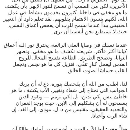
الآخرين، لكن من الصعب أن نسمح للنور الإلهي بأن يكشف
ما هو مخفي في داخلنا. كثيرون يخدمون بنشاط في عمل
الله، لكنهم ينسون الاهتمام بقلوبهم. لقد تعلم داود أن التغيير
الحقيقي يبدأ عندما نسمح للرب أن يفحص أعماق النفس،
حيث لا نستطيع نحن أنفسنا أن نرى.
عندما نسلك في وصايا العلي الرائعة، يخترق نور الله أعماق
كياننا أكثر فأكثر. شريعته تكشف ما هو مخفي، وتطهر
النوايا، وتصحح الطريق. الطاعة تفسح المجال للروح
القدس ليعمل كنارٍ تنقّي، فتزيل كل ما هو نجس وتجعل
القلب حساسًا لصوت الخالق.
لذا، اطلب من الله أن يفحصك بنوره. دع له أن يريك
الجوانب التي تحتاج إلى شفاء وتغيير. الآب يكشف ما هو
خاطئ ليس لكي يدين، بل لكي يرمم — ويقود الذين
يسمحون له أن يشكلهم إلى الابن، حيث يوجد الغفران
والتجديد الحقيقي. مقتبس من د. ل. مودي. إلى الغد، إن
شاء الرب وأحيانا.
صلِّ معي:
أيها الآب الحبيب، أضع نفسي أمامك طالبًا أن