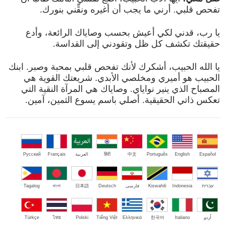
تفحص قلبي. أرني ما يجب أن أغيره ونقِّني بنورك.
يا رب، قدني لكي أعيش بحسب وصاياك الرائعة، وأدع
حقيقتك تكشف كل ظل وتقودني إلى القداسة.
يا الله الحبيب، أشكرك لأنك تفحص قلبي بمحبة وصبر. ابنك
الحبيب هو أميري ومخلصي الأبدي. شريعتك القوية هي
المصباح الذي ينير نواياي. وصاياك هي المرآة النقية التي
تعكس ذاتي الحقيقية. أصلي باسم يسوع الثمين، آمين.
Español
English
Português
中文
हिंदी
العربية
Français
Русский
עברית
Indonesia
Kiswahili
فارسی
Deutsch
日本語
বাংলা
Tagalog
اُردو
Italiano
한국어
Ελληνικά
Tiếng Việt
Polski
ไทย
Türkçe