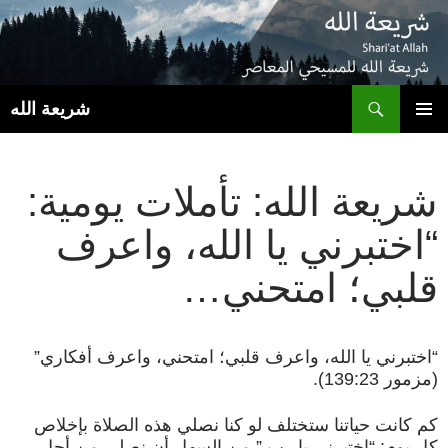
ب
شريعة الله
انتقل
القائمة
إلى
الأساسية
المحتوى
شريعة الله: تأملات يومية:
“اختبرني يا الله، واعرف
قلبي؛ امتحني…
“اختبرني يا الله، واعرف قلبي؛ امتحني، واعرف أفكاري”
(مزمور 139:23).
كم كانت حياتنا ستختلف لو كنا نصلي هذه الصلاة بإخلاص
كل يوم: “اختبرني يا رب.” من السهل أن نصلي من أجل