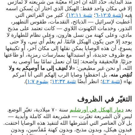
منذ البداية، حدّد الله أن أجزاء معيّنة من شريعته لا تُمارَس
إلا في مكان واحد فقط: الهيكل الذي اختار أن يُسكن اسمه
فيه (
تثنية ١٢:٥-٦
؛
تثنية ١٢:١١
). كثير من الفرائض التي
أُعطيت لإسرائيل — الذبائح، التقدمات، طقوس التطهير،
النذور، وخدمات الكهنوت اللاوي — كانت تعتمد على مذبح
مادي، وعلى كهنة من نسل هارون، وعلى نظام للطهارة لا
يوجد إلا حين يكون الهيكل قائمًا. لم يعلّم أي نبي، ولا حتى
يسوع، أن هذه الوصايا يمكن نقلها إلى مكان آخر، أو تكييفها
مع ظروف جديدة، أو استبدالها بممارسات رمزية، أو طاعتها
جزئيًا. فالحقيقة واضحة: إمّا أن نعمل تمامًا بما أوصى به
الله، أو نحن غير مطيعين: «
لا تُضِف إلى ما أوصيكم به ولا
تُنقِص منه
، بل احفظوا وصايا الرب إلهكم التي أنا آمركم
بها» (
تثنية ٤:٢
؛ انظر أيضًا
تثنية ١٢:٣٢
؛
يشوع ١:٧
).
التغيّر في الظروف
بعد
دمار الهيكل في أورشليم
سنة ٧٠ ميلادية، تغيّر الوضع.
ليس لأن الشريعة تغيّرت — فشريعة الله كاملة وأبدية —
بل لأن العناصر التي اشترطها الله لتنفيذ هذه الوصايا اختفت.
فبدون هيكل، وبدون مذبح، وبدون كهنة مُقدَّسين، وبدون