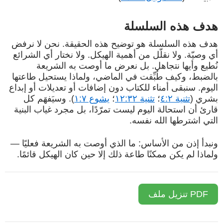
هدف هذه السلسلة
هدف هذه السلسلة هو توضيح هذه الحقيقة. نحن لا نرفض
أي وصيّة. ولا نقلّل من أهمية الهيكل. ولا نختار أي الشرائع
نُطيع وأيها نتجاهل. بل نعرض ما أوصت به الشريعة
بالضبط، وكيف طُبِّقت في الماضي، ولماذا يستحيل طاعتها
اليوم. سنبقى أمناء للكتاب دون إضافات أو تعديلات أو إبداع
بشري (
تثنية ٤:٢
؛
تثنية ١٢:٣٢
؛
يشوع ١:٧
). وسيَفهَم كل
قارئ أن استحالة اليوم ليست تمرّدًا، بل مجرد غياب البنية
التي اشترطها الله نفسه.
ونبدأ إذن من الأساس: ما الذي أوصت به الشريعة فعليًا —
ولماذا لم يكن ممكنًا طاعة ذلك إلا حين كان الهيكل قائمًا.
PDF تنزيل ملف