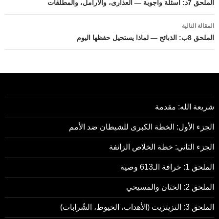
المقالات
الملحق 7د: أسئلة وأجوبة — العذارى، والأرامل، والمطلقات
المقالة التالية
الملحق 8ب: الذبائح — لماذا يستحيل حفظها اليوم
شريعة الله: مقدمة
الجزء الأول: الخطة الكبرى للشيطان ضد الأمم
الجزء الثاني: خطة الخلاص الزائفة
الملحق 1: خرافة الـ613 وصية
الملحق 2: الختان والمسيحي
الملحق 3: التزيتزيت (الأهداب، الخيوط، الشُرابات)