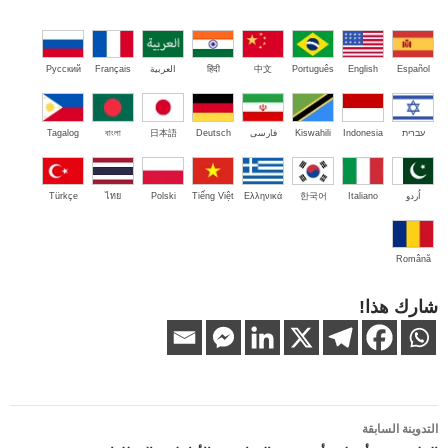
Español
English
Português
中文
हिंदी
العربية
Français
Русский
עברית
Indonesia
Kiswahili
فارسی
Deutsch
日本語
বাংলা
Tagalog
اُردو
Italiano
한국어
Ελληνικά
Tiếng Việt
Polski
ไทย
Türkçe
Română
شارك هذا!
تصفّح
التدوينة السابقة