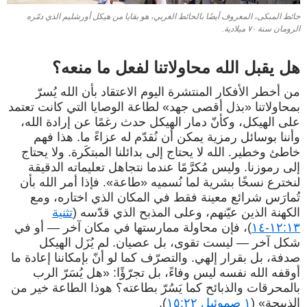
حائط المبكى، المعروف أيضًا بالحائط الغربي، هو بقايا من هيكل أورشليم الذي دمّره
الرومان سنة ٧٠ ميلادية.
هل يقبل الله محاولاتنا لفعل ما منعه؟
من أخطر الأفكار المنتشرة اليوم الاعتقاد بأن الله يُسرّ
بمحاولاتنا «بذل أقصى جهد» لطاعة الوصايا التي كانت تعتمد
على الهيكل، وكأنّ دمار الهيكل حدث رغمًا عن إرادة الله،
وأننا بوسائل رمزية يمكن أن نُقدّم له عزاءً ما. هذا فهم
خاطئ وخطير. الله لا يحتاج إلى بدائلنا المبتكَرة. ولا يحتاج
إلى رموزنا. وليس مُكرَّمًا عندما نتجاهل تعليماته الدقيقة
لنخترع نسخًا بشرية لما نُسميه «طاعة». فإذا أمر الله بأن
تُمارَس شرائع معينة فقط في المكان الذي اختاره، ومع
الكهنة الذين عيّنهم، وعلى المذبح الذي قدّسه (
تثنية
١٢:١٣-١٤
)، فإن محاولة ممارستها في مكان آخر — أو في
شكل آخر — ليست تقوى، بل عصيان. لم يُزَل الهيكل
صدفة، بل بقرار إلهي. والتصرّف كما لو أنّ بإمكاننا إعادة ما
أوقفه الله نفسه ليس وفاءً، بل تجرّؤًا: «هل يُسَرّ الرب
بالمحرقات والذبائح كما يَسُرّ بطاعته؟ هوذا الطاعة خير من
الذبيحة» (
١ صموئيل ١٥:٢٢
).