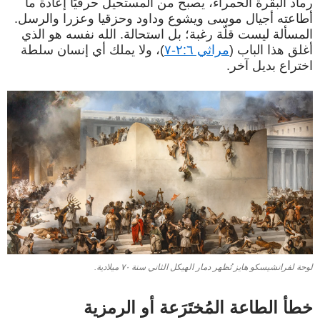
رماد البقرة الحمراء، يصبح من المستحيل حرفيًا إعادة ما
أطاعته أجيال موسى ويشوع وداود وحزقيا وعزرا والرسل.
المسألة ليست قلّة رغبة؛ بل استحالة. الله نفسه هو الذي
أغلق هذا الباب (
مراثي ٢:٦-٧
)، ولا يملك أي إنسان سلطة
اختراع بديل آخر.
لوحة لفرانشيسكو هايز تُظهر دمار الهيكل الثاني سنة ٧٠ ميلادية.
خطأ الطاعة المُختَرَعة أو الرمزية