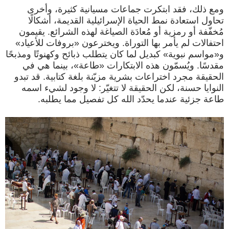
ومع ذلك، فقد ابتكرت جماعات مسيانية كثيرة، وأخرى
تحاول استعادة نمط الحياة الإسرائيلية القديمة، أشكالًا
مُخفّفة أو رمزية أو مُعادَة الصياغة لهذه الشرائع. يقيمون
احتفالات لم يأمر بها التوراة. ويخترعون «بروفات للأعياد»
و«مواسم نبوية» كبديل لما كان يتطلب ذبائح وكهنوتًا ومذبحًا
مقدسًا. ويُسمّون هذه الابتكارات «طاعة»، بينما هي في
الحقيقة مجرد اختراعات بشرية مزيّنة بلغة كتابية. قد تبدو
النوايا حسنة، لكن الحقيقة لا تتغيّر: لا وجود لشيء اسمه
طاعة جزئية عندما يحدّد الله كل تفصيل مما يطلبه.