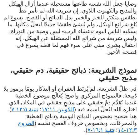
وصايا جعل الله نفسه طاعتها مستحيلة عندما أزال الهيكل
والمذبح والكهنوت اللاوي. إن شريعة الله لم تأمر قطّ
بطقس متكرّر للخبز والخمر بدل الذبائح أو الفصح. يسوع لم
يُلغِ شرائع الهيكل، ولم يُنشئ طقسًا جديدًا ليحلّ مكانها. ما
يسمّيه الناس اليوم «عشاء الرب» ليس وصية من التوراة،
وليس شريعة من شرائع الله المستقلّة عن الهيكل. إنه
احتفال بشري مبني على سوء فهم لما فعله يسوع في
فصحه الأخير.
نموذج الشريعة: ذبائح حقيقية، دم حقيقي،
مذبح حقيقي
في ظلّ الشريعة، لم يُربَط الغفران أو التذكار يومًا برموز بلا
ذبيحة. فالنموذج المركزي واضح: يُعالَج موضوع الخطية
عندما يُقدَّم دمٌ حقيقي على مذبحٍ حقيقي في المكان الذي
اختاره الله ليُحلّ اسمه فيه (
اللاويين ١٧:١١
؛
تثنية ١٢:٥-٧
).
هذا صحيح بخصوص الذبائح اليومية وذبائح الخطية
والمحرقات، وبخصوص خروف الفصح نفسه (
الخروج
١٢:٣-١٤
؛
تثنية ١٦:١-٧
).