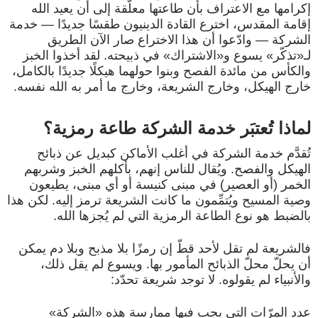
إكرامها مع الاعتراف بأن طاعتها معلّقة إلى أن يعيد الله
إقامة المقدس، اخترع القادة الدينيون طقسًا جديدًا — خدمة
الشركة — وادّعوا أن هذا الاختراع صار الآن الطريق
لـ«تذكّر» يسوع و«الاشتراك» في ذبيحته. لقد أخذوا الخبز
والكأس من مائدة الفصح وبنوا حولهما هيكلًا جديدًا بالكامل،
خارج الهيكل، وخارج الشريعة، وخارج ما أمر به الله نفسه.
لماذا تُعتبَر خدمة الشركة طاعة رمزية؟
تُقدَّم خدمة الشركة في أغلب الأماكن كبديل عن ذبائح
الهيكل والفصح. ويُقال للناس إنهم، بأكلهم الخبز وشربهم
الخمر (أو العصير) في مبنى كنيسة أو أي مبنى، يطيعون
وصية المسيح ويُتمِّمون ما كانت الشريعة ترمز إليه. لكن هذا
بالضبط هو نوع الطاعة الرمزية التي لم يُجزها الله.
فالشريعة لم تقل لأحد قطّ إن رمزًا بلا مذبح وبلا دم يمكن
أن يحلّ محلّ الذبائح المأمور بها. ويسوع لم يقل ذلك،
والأنبياء لم يقولوه. لا توجد شريعة تحدّد:
عدد المرّات التي يجب فيها ممارسة هذه «الشركة»