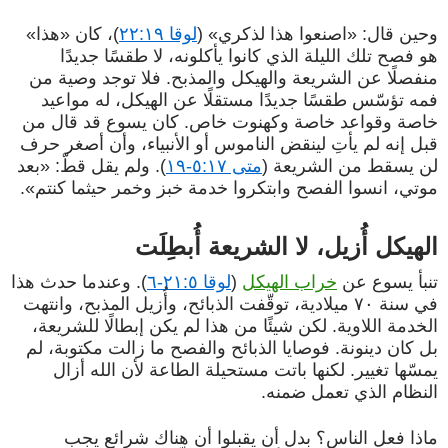
وحين قال: «اصنعوا هذا لذكري» (
لوقا ٢٢:١٩
)، كان «هذا»
هو فصح تلك الليلة الذي كانوا يأكلونه، لا طقسًا جديدًا
منفصلًا عن الشريعة والهيكل والمذبح. فلا توجد وصية من
فمه تؤسّس طقسًا جديدًا مستقلًا عن الهيكل، له مواعيد
خاصة وقواعد خاصة وكهنوت خاص. كان يسوع قد قال من
قبل إنه لم يأتِ لينقض الناموس أو الأنبياء، وأن أصغر حرف
لن يسقط من الشريعة (
متى ٥:١٧-١٩
). ولم يقل قطّ: «بعد
موتي، انسوا الفصح وابتكروا خدمة خبز وخمر حيثما كنتم».
الهيكل أُزيل، لا الشريعة أُبطِلَت
تنبأ يسوع عن
خراب الهيكل
(
لوقا ٢١:٥-٦
). وعندما حدث هذا
في سنة ٧٠ ميلادية، توقّفت الذبائح، وأُزيل المذبح، وانتهت
الخدمة اللاوية. لكن شيئًا من هذا لم يكن إبطالًا للشريعة،
بل كان دينونة. فوصايا الذبائح والفصح ما زالت مكتوبة، لم
يمسّها تغيير. لكنها باتت مستحيلة الطاعة لأن الله أزال
النظام الذي تعمل ضمنه.
ماذا فعل الناس؟ بدل أن يقبلوا أن هناك شرائع يجب