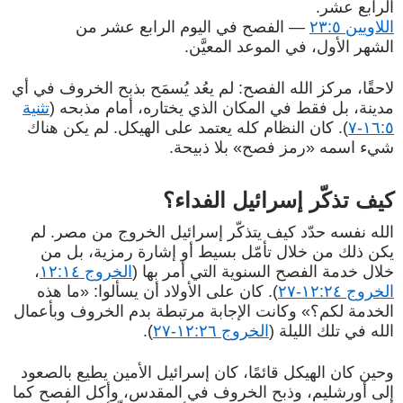
الرابع عشر.
اللاويين ٢٣:٥
— الفصح في اليوم الرابع عشر من
الشهر الأول، في الموعد المعيَّن.
لاحقًا، مركز الله الفصح: لم يعُد يُسمَح بذبح الخروف في أي
مدينة، بل فقط في المكان الذي يختاره، أمام مذبحه (
تثنية
١٦:٥-٧
). كان النظام كله يعتمد على الهيكل. لم يكن هناك
شيء اسمه «رمز فصح» بلا ذبيحة.
كيف تذكّر إسرائيل الفداء؟
الله نفسه حدّد كيف يتذكّر إسرائيل الخروج من مصر. لم
يكن ذلك من خلال تأمّل بسيط أو إشارة رمزية، بل من
خلال خدمة الفصح السنوية التي أمر بها (
الخروج ١٢:١٤
،
الخروج ١٢:٢٤-٢٧
). كان على الأولاد أن يسألوا: «ما هذه
الخدمة لكم؟» وكانت الإجابة مرتبطة بدم الخروف وبأعمال
الله في تلك الليلة (
الخروج ١٢:٢٦-٢٧
).
وحين كان الهيكل قائمًا، كان إسرائيل الأمين يطيع بالصعود
إلى أورشليم، وذبح الخروف في المقدس، وأكل الفصح كما