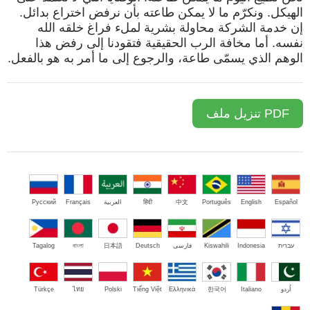
الهيكل. ونكرّم ما لا يمكن طاعته بأن نرفض اختراع بدائل.
إن خدمة الشركة محاولة بشرية لملء فراغ خلقه الله
نفسه. أما مخافة الرب الحقيقية فتقودنا إلى رفض هذا
الوهم الذي يسمّى طاعة، والرجوع إلى ما أمر به هو بالفعل.
PDF تنزيل ملف
Español
English
Português
中文
हिंदी
العربية
Français
Русский
עברית
Indonesia
Kiswahili
فارسی
Deutsch
日本語
বাংলা
Tagalog
اُردو
Italiano
한국어
Ελληνικά
Tiếng Việt
Polski
ไทย
Türkçe