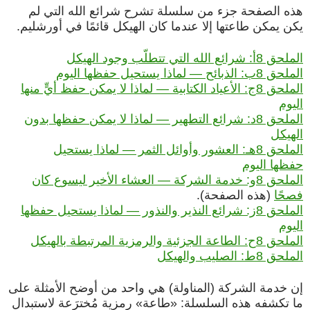
هذه الصفحة جزء من سلسلة تشرح شرائع الله التي لم
يكن يمكن طاعتها إلا عندما كان الهيكل قائمًا في أورشليم.
الملحق 8أ: شرائع الله التي تتطلّب وجود الهيكل
الملحق 8ب: الذبائح — لماذا يستحيل حفظها اليوم
الملحق 8ج: الأعياد الكتابية — لماذا لا يمكن حفظ أيٍّ منها
اليوم
الملحق 8د: شرائع التطهير — لماذا لا يمكن حفظها بدون
الهيكل
الملحق 8هـ: العشور وأوائل الثمر — لماذا يستحيل
حفظها اليوم
الملحق 8و: خدمة الشركة — العشاء الأخير ليسوع كان
فصحًا
(هذه الصفحة).
الملحق 8ز: شرائع النذير والنذور — لماذا يستحيل حفظها
اليوم
الملحق 8ح: الطاعة الجزئية والرمزية المرتبطة بالهيكل
الملحق 8ط: الصليب والهيكل
إن خدمة الشركة (المناولة) هي واحد من أوضح الأمثلة على
ما تكشفه هذه السلسلة: «طاعة» رمزية مُخترَعة لاستبدال