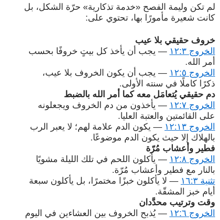
لم تكن وليمة الفصح «خدمة تذكارية» حرّة الشكل، بل
كانت شعيرة مأمورًا بها، تحتوي على:
خروف حقيقي بلا عيب
الخروج ١٢:٣
— يجب أن يأخذ كل بيتٍ خروفًا بحسب
أمر الله.
الخروج ١٢:٥
— يجب أن يكون الخروف بلا عيب،
ذكرًا كاملًا في سنته الأولى.
دم حقيقي يُتعامَل معه كما أمر الله بالضبط
الخروج ١٢:٧
— يأخذون من دم الخروف ويجعلونه
على القائمتين والعتبة العليا.
الخروج ١٢:١٣
— يكون الدم علامة لهم؛ لا يعبر الرب
بالهلاك إلا حيث يكون الدم موضوعًا.
فطير وأعشاب مُرّة
الخروج ١٢:٨
— يأكلون اللحم في تلك الليلة مشويًا
بالنار مع فطير وأعشاب مُرّة.
تثنية ١٦:٣
— لا يأكلون خبزًا مختمرًا، بل يأكلون سبعة
أيام خبز المشقّة.
وقت وترتيب محدَّدان
الخروج ١٢:٦
— يُذبح الخروف بين العشاءين في اليوم