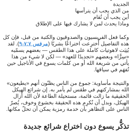
الجديدة
من الذي يجب أن يترأسها
أين يجب أن تُقام
وماذا يحدث لمن لا يشارك فيها على الإطلاق
وكما فعل الفريسيون والصدوقيون والكتبة من قبل، فإن كل
هذه التفاصيل أُخترِعت اختراعًا بشريًا (
مرقس ٧:٧-٩
). لقد
بُنِيَت لاهوتيات كاملة على هذا الطقس — بعضهم يسمّيه
«سِرًّا» وبعضهم «تجديدًا للعهد» — لكن لا شيء من هذا
يأتي من شريعة الله أو من كلمات يسوع في الأناجيل حين
تُفهَم في سياقها.
والنتيجة مأساوية: جموع من الناس يظنّون أنهم «يطيعون»
الله بمشاركتهم في طقس لم يأمر به. إن شرائع الهيكل
الحقيقية ما زالت قائمة، مستحيلة الطاعة لأن الله أزال
الهيكل، وبدل أن نُكرِم هذه الحقيقة بخشوع وخوف، يُصرّ
الناس على التظاهر بأن خدمة رمزية يمكن أن تحلّ مكانها.
تذكُّر يسوع دون اختراع شرائع جديدة