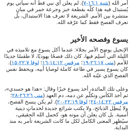
أمر الله (
تثنية ١٦:١-٧
). لم يعلن أي نبي قطّ أنه سيأتي يوم
يُستبدَل فيه هذا كلّه بقطعة خبز وجرعة خمر في مبانٍ
منتشرة بين الأمم. الشريعة لا تعرف هذا الاستبدال، بل
تعرف الفصح فقط كما عرّفه الله.
يسوع وفصحه الأخير
الإنجيل يوضح الأمر بجلاء: عندما أكل يسوع مع تلاميذه في
الليلة التي أُسلِم فيها، كان ذلك فصحًا يهوديًا، لا طقسًا جديدًا
للأمم (
متى ٢٦:١٧-١٩
؛
مرقس ١٤:١٢-١٦
؛
لوقا ٢٢:٧-١٥
).
كان يسوع يسير في طاعة كاملة لوصايا أبيه، ويحفظ نفس
الفصح الذي عيّنه الله.
وعلى تلك المائدة، أخذ يسوع خبزًا وقال: «هذا هو جسدي»،
ثم أخذ الكأس وتكلّم عن دمه، دم العهد (
متى ٢٦:٢٦-٢٨
؛
مرقس ١٤:٢٢-٢٤
؛
لوقا ٢٢:١٩-٢٠
). لم يكن ينسخ الفصح،
ولا يُبطِل الذبائح، ولا يكتب شرائع جديدة لخدماتٍ دينية
أممية. بل كان يعلن أن موته هو، كحمل الله الحقيقي،
سيُظهِر المعنى الكامل لكل ما كانت الشريعة تأمر به منذ
البداية.