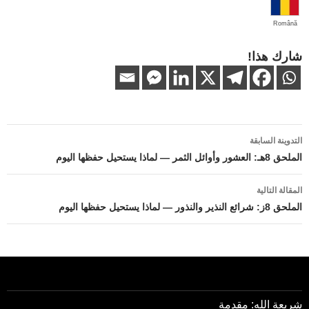
Română
شارك هذا!
تصفّح
التدوينة السابقة
المقالات
الملحق 8هـ: العشور وأوائل الثمر — لماذا يستحيل حفظها اليوم
المقالة التالية
الملحق 8ز: شرائع النذير والنذور — لماذا يستحيل حفظها اليوم
شريعة الله: مقدمة