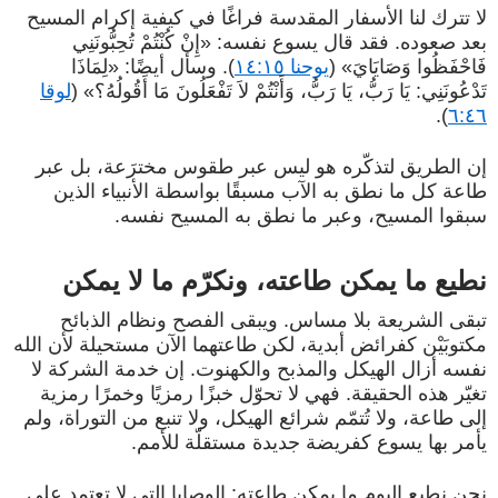
لا تترك لنا الأسفار المقدسة فراغًا في كيفية إكرام المسيح
بعد صعوده. فقد قال يسوع نفسه: «إِنْ كُنْتُمْ تُحِبُّونَنِي
فَاحْفَظُوا وَصَايَايَ» (
يوحنا ١٤:١٥
). وسأل أيضًا: «لِمَاذَا
تَدْعُونَنِي: يَا رَبُّ، يَا رَبُّ، وَأَنْتُمْ لاَ تَفْعَلُونَ مَا أَقُولُهُ؟» (
لوقا
).
٦:٤٦
إن الطريق لتذكّره هو ليس عبر طقوس مخترَعة، بل عبر
طاعة كل ما نطق به الآب مسبقًا بواسطة الأنبياء الذين
سبقوا المسيح، وعبر ما نطق به المسيح نفسه.
نطيع ما يمكن طاعته، ونكرّم ما لا يمكن
تبقى الشريعة بلا مساس. ويبقى الفصح ونظام الذبائح
مكتوبَيْن كفرائض أبدية، لكن طاعتهما الآن مستحيلة لأن الله
نفسه أزال الهيكل والمذبح والكهنوت. إن خدمة الشركة لا
تغيّر هذه الحقيقة. فهي لا تحوّل خبزًا رمزيًا وخمرًا رمزية
إلى طاعة، ولا تُتمّم شرائع الهيكل، ولا تنبع من التوراة، ولم
يأمر بها يسوع كفريضة جديدة مستقلّة للأمم.
نحن نطيع اليوم ما يمكن طاعته: الوصايا التي لا تعتمد على