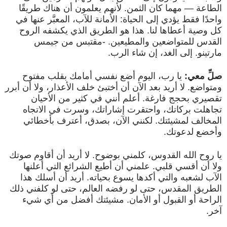
الطاعة — مهما كان الثمن. لأنهم يعلمون أن هناك طريقًا
واحدًا فقط يؤدي إلى الحياة: الأمانة للآب، المعبَّر عنها في
كل وصية أعطاها لنا. هذا هو الطريق الذي يكشفه الروح
القدس للمتواضعين والمطيعين. -مقتبس من جيمس
مارتينو. إلى الغد، إن شاء الرب.
صلِّ معي:
يا رب، اليوم أضع نفسي أمامك بقلب مفتوح
ومتواضع. لا أريد بعد الآن أن أختبئ خلف الأعذار، ولا أن أبرر
تقصيري بحجج فارغة. أعلم أنني في كثير من الأحيان
تجاهلت بركاتك، واحتقرت إشاراتك، وسرت في الاتجاه
المخالف لمشيئتك. لكنني الآن، بصدق، أعترف بأخطائي
وأخضع لدعوتك.
يا روح الله القدوس، كلمني بوضوح. لا أريد أن أقاوم صوتك
ولا أن أقسي قلبي. علمني أن أطيع الشرائع التي أعلنها
الآب لشعبه والتي أكدها يسوع بحياته. أريد أن أسلك هذا
الطريق المقدس، حتى لو رفضه العالم، حتى لو كلفني ذلك
الراحة أو القبول أو الأمان. مشيئتك أفضل من أي شيء
آخر.