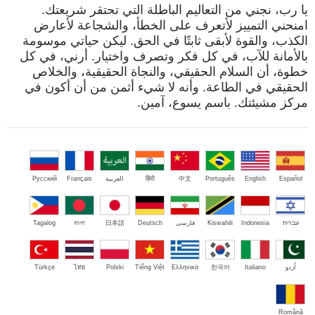
يا رب، نجني من التعاليم الباطلة التي تحتقر شريعتك.
امنحني التمييز لأتعرف على الخطأ، والشجاعة لأعارض
الكذب، والقوة لأبقى ثابتًا في الحق. ليكن حياتي موسومة
بالأمانة للآب، في كل فكر وتصرف واختيار. أرني، في كل
خطوة، أن السلام الحقيقي، والنجاة الحقيقية، والخلاص
الحقيقي في الطاعة. وأنه لا شيء أثمن من أن أكون في
مركز مشيئتك. باسم يسوع، آمين.
Español
English
Português
中文
हिंदी
العربية
Français
Русский
עברית
Indonesia
Kiswahili
فارسی
Deutsch
日本語
বাংলা
Tagalog
اُردو
Italiano
한국어
Ελληνικά
Tiếng Việt
Polski
ไทย
Türkçe
Română