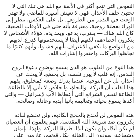
النفوس التي تنمو أكثر في الألفة مع الله هي تلك التي لا
تختبئ خلف الأعذار. فهي لا تعيش أسيرة للماضي ولا تهدر
الوقت في التذمر من الظروف. بل على العكس، تنظر إلى
الوراء بفطنة روحية، معترفة بأنه حتى في الأوقات الصعبة،
كان الله هناك — يقترب، يدعو، ويمد يده. هؤلاء الأشخاص لا
ينكرون أخطاءهم، لكنهم أيضًا لا يستخدمونها كدرع. لديهم
من التواضع ما يكفي للاعتراف بأنهم فشلوا، وأنهم كثيرًا ما
تجاهلوا البركات واحتقروا إشارات الله.
هذا النوع من القلوب هو الذي يسمع بوضوح دعوة الروح
القدس. إنه قلب لا يبرر نفسه، بل يخضع. لا يبحث عن
أعذار، بل عن التوجيه. عندما يدرك وضعه كمخلوق، يفهم
هذا القلب أن البركة، والنجاة، والخلاص لا تأتي إلا بالطاعة.
الطاعة لنفس الشرائع التي أعطاها الآب لإسرائيل — والتي
أكدها يسوع بحياته وتعاليمه بأنها أبدية وعادلة وصالحة.
هذه النفوس لن تُخدع بالحجج الكاذبة، ولن تخضع لقادة
يكرزون ضد شريعة الله المقدسة. فهم يعلمون أن العصيان
لم يكن أبدًا، ولن يكون أبدًا، طريقًا للبركة. ولهذا، بإيمان
وشجاعة، يعودون إلى الخالق بكل قوتهم، عازمين على