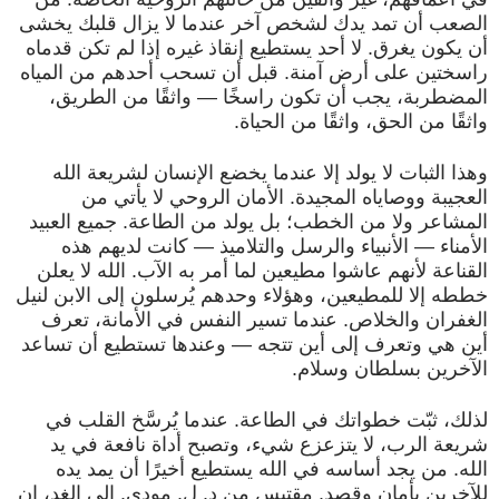
الصعب أن تمد يدك لشخص آخر عندما لا يزال قلبك يخشى
أن يكون يغرق. لا أحد يستطيع إنقاذ غيره إذا لم تكن قدماه
راسختين على أرض آمنة. قبل أن تسحب أحدهم من المياه
المضطربة، يجب أن تكون راسخًا — واثقًا من الطريق،
واثقًا من الحق، واثقًا من الحياة.
وهذا الثبات لا يولد إلا عندما يخضع الإنسان لشريعة الله
العجيبة ووصاياه المجيدة. الأمان الروحي لا يأتي من
المشاعر ولا من الخطب؛ بل يولد من الطاعة. جميع العبيد
الأمناء — الأنبياء والرسل والتلاميذ — كانت لديهم هذه
القناعة لأنهم عاشوا مطيعين لما أمر به الآب. الله لا يعلن
خططه إلا للمطيعين، وهؤلاء وحدهم يُرسلون إلى الابن لنيل
الغفران والخلاص. عندما تسير النفس في الأمانة، تعرف
أين هي وتعرف إلى أين تتجه — وعندها تستطيع أن تساعد
الآخرين بسلطان وسلام.
لذلك، ثبّت خطواتك في الطاعة. عندما يُرسَّخ القلب في
شريعة الرب، لا يتزعزع شيء، وتصبح أداة نافعة في يد
الله. من يجد أساسه في الله يستطيع أخيرًا أن يمد يده
للآخرين بأمان وقصد. مقتبس من د. ل. مودي. إلى الغد، إن