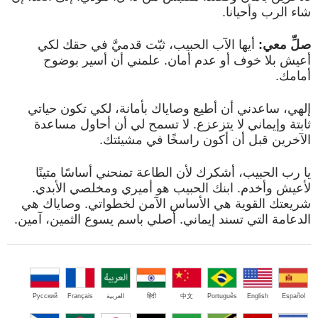
شاء الرب وأحيانا.
صلِّ معي:
أيها الآب الحبيب، ثبّت قدميَّ في حقك لكي
أعيش بلا خوف أو عدم أمان. علمني أن أسير بوضوح
أمامك.
إلهي، ساعدني أن أطيع وصاياك بأمانة، لكي تكون حياتي
ثابتة وإيماني لا يتزعزع. لا تسمح لي أن أحاول مساعدة
الآخرين قبل أن أكون راسخًا في مشيئتك.
يا رب الحبيب، أشكرك لأن الطاعة تمنحني أساسًا متينًا
لأعيش وأخدم. ابنك الحبيب هو أميري ومخلصي الأبدي.
شريعتك القوية هي الأساس الآمن لخطواتي. وصاياك هي
الدعامة التي تسند إيماني. أصلي باسم يسوع الثمين، آمين.
Español
English
Português
中文
हिंदी
العربية
Français
Русский