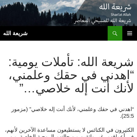
ب
شريعة الله
انتقل
القائمة
إلى
الأساسية
المحتوى
شريعة الله: تأملات يومية:
“اهدني في حقك وعلمني،
لأنك أنت إله خلاصي…”
“اهدني في حقك وعلمني، لأنك أنت إله خلاصي” (مزمور
25:5).
الكثيرون في الكنائس لا يستطيعون مساعدة الآخرين لأنهم،
في أعماقهم، غير واثقين من حالتهم الروحية الخاصة. من