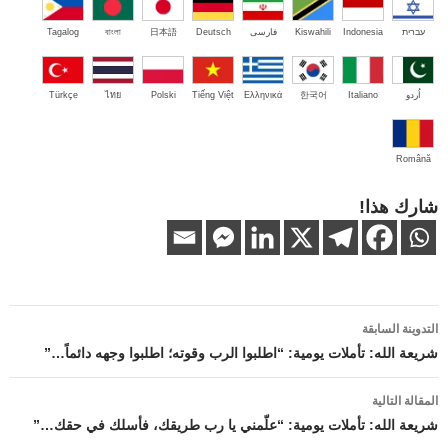
עברית
Indonesia
Kiswahili
فارسی
Deutsch
日本語
বাংলা
Tagalog
اُردو
Italiano
한국어
Ελληνικά
Tiếng Việt
Polski
ไทย
Türkçe
Română
شارك هذا!
تصفّح
التدوينة السابقة
المقالات
شريعة الله: تأملات يومية: “اطلبوا الرب وقوته؛ اطلبوا وجهه دائماً…”
المقالة التالية
شريعة الله: تأملات يومية: “علّمني يا رب طريقك، فأسلك في حقك…”