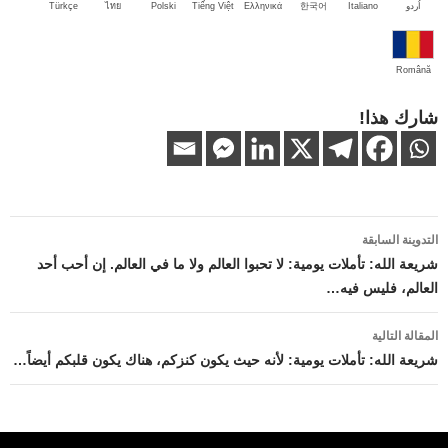
اُردو
Italiano
한국어
Ελληνικά
Tiếng Việt
Polski
ไทย
Türkçe
Română
شارك هذا!
تصفّح
التدوينة السابقة
المقالات
شريعة الله: تأملات يومية: لا تحبوا العالم ولا ما في العالم. إن أحب أحد
العالم، فليس فيه…
المقالة التالية
شريعة الله: تأملات يومية: لأنه حيث يكون كنزكم، هناك يكون قلبكم أيضاً…