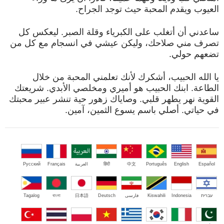
العيوب ويقدم المحبة حيث توجد الجراح.
ساعدني أن أتغلب على الكبرياء وقلة الصبر. ليعكس كل
تصرف مني صلاحك، وليكن عيشي في انسجام مع كل من
تضعهم حولي.
يا الله الحبيب، أشكرك لأنك تعلمني المحبة من خلال
الطاعة. ابنك الحبيب هو أميري ومخلصي الأبدي. شريعتك
القوية نهر يطهر قلبي. وصاياك زهور حية تنشر عبير محبتك
في حياتي. أصلي باسم يسوع الثمين، آمين.
Español
English
Português
中文
हिंदी
العربية
Français
Русский
עברית
Indonesia
Kiswahili
فارسی
Deutsch
日本語
বাংলা
Tagalog