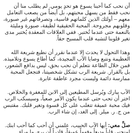
أن نحب كما أحبنا يسوع هو تحدٍ يومي. لم يطلب منا أن
نحب فقط من يسهل محبتهم، بل أيضاً من يصعب التعامل
معهم – أولئك الذين كلماتهم قاسية، وتصرفاتهم غير صبورة،
وقلوبهم مجروحة. المحبة الحقيقية لطيفة، صبورة ومليئة
بالنعمة حتى عندما تُختبر. ففي العلاقات المعقدة يُختبر مدى
تغير قلوبنا لتشبه قلب المسيح حقاً.
وهذا التحول لا يحدث إلا عندما نقرر أن نطيع شريعة الله
العظيمة ونتبع وصايا الآب المجيدة، كما أطاع يسوع وتلاميذه.
فمن خلال الطاعة نتعلم أن نحب بحق، ليس بدافع الشعور،
بل بالقرار. شريعة الرب تشكل شخصيتنا، فتجعل المحبة
ممارسة دائمة وليست مجرد عاطفة عابرة.
الآب يبارك ويُرسل المطيعين إلى الابن للمغفرة والخلاص.
اختر أن تحب حتى عندما يكون الأمر صعباً، وسيسكب الرب
فيك محبة عميقة تتغلب على كل قسوة وتغير قلبك. مقتبس
من ج. ر. ميلر. إلى الغد، إن شاء الرب.
صلِّ معي:
أيها الآب الحبيب، علمني أن أحب كما أحب ابنك.
امنحني قلباً وديعاً وفهماً عميقاً، قادراً أن يرى ما وراء