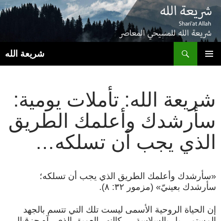
ب
شريعة الله
انتقل
القائمة
إلى
الأساسية
المحتوى
شريعة الله: تأملات يومية:
سأرشدك وأعلمك الطريق
الذي يجب أن تسلكه…
«سأرشدك وأعلمك الطريق الذي يجب أن تسلكه؛
سأرشدك بعينيّ» (مزمور ٣٢: ٨).
إن الحياة الروحية الأسمى ليست تلك التي تتسم بالجهد
المستمر، بل بالسلاسة — كالنهر العميق الذي رآه حزقيال