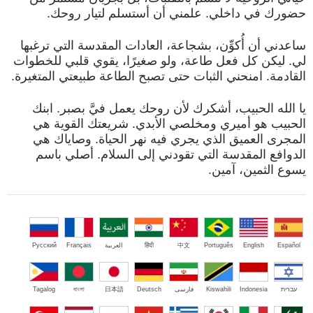
حضورك في داخلي. علمني أن أستسلم لتيار روحك.
ساعدني أن أُكوِّن، بشجاعة، العادات المقدسة التي ترغبها
لي. ليكن كل فعل طاعة، ولو صغيرًا، يقوي قلبي للخطوات
القادمة. امنحني الثبات حتى تصبح الطاعة طبيعتي المتغيرة.
يا الله الحبيب، أشكرك لأن روحك يعمل فيَّ بصبر. ابنك
الحبيب هو أميري ومخلصي الأبدي. شريعتك القوية هي
المجرى العميق الذي يجري فيه نهر الحياة. وصاياك هي
الدوافع المقدسة التي تقودني إلى السلام. أصلي باسم
يسوع الثمين، آمين.
Español
English
Português
中文
हिंदी
العربية
Français
Русский
עברית
Indonesia
Kiswahili
فارسی
Deutsch
日本語
বাংলা
Tagalog