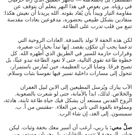
في رؤياه. من يغوص في هذا النهر يتعلم أن يتوقف عن
مقاومة التيار ويبدأ بأن يُقاد بقوته. الله يريدنا أن نعيش هكذا:
منقادين بشكل طبيعي بحضوره، مدفوعين بعادات مقدسة
تنبع من قلب تدرب على الطاعة.
لكن هذه الخفة لا تولد بالصدفة. العادات الروحية التي
تدعمنا يجب أن تتكوّن بقصد. إنها تبدأ بخيارات صغيرة،
وقرارات حازمة للسير في الطريق الذي أظهره الله. كل
خطوة طاعة تقوي التالية، حتى لا تعود الطاعة تبدو عبئًا، بل
تصبح فرحًا. وصايا الرب العظيمة، حين تُمارس باستمرار،
تتحول إلى مسارات داخلية تسير فيها نفوسنا بثبات وسلام.
الآب يبارك ويُرسل المطيعين إلى الابن لنيل الغفران
والخلاص. لذلك، ابدأ بالأمانة، حتى لو شعرت بالصعوبة.
الروح القدس مستعد أن يشكل فيك حياة طاعة ثابتة، هادئة،
ومملوءة بالقوة التي تأتي من العلاء. -مقتبس من أ. ب.
سمبسون. إلى الغد، إن شاء الرب.
صلِّ معي:
يا ربي، أرغب أن أسير معك بخفة وثبات. ليكن
حياتي الروحية لا تتسم بالتقلبات، بل بجريان مستمر من