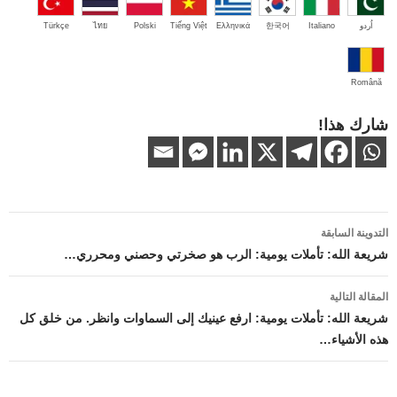
اُردو
Italiano
한국어
Ελληνικά
Tiếng Việt
Polski
ไทย
Türkçe
Română
شارك هذا!
تصفّح
التدوينة السابقة
المقالات
شريعة الله: تأملات يومية: الرب هو صخرتي وحصني ومحرري…
المقالة التالية
شريعة الله: تأملات يومية: ارفع عينيك إلى السماوات وانظر. من خلق كل
هذه الأشياء…