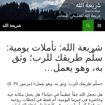
ب
شريعة الله
انتقل
القائمة
إلى
الأساسية
المحتوى
شريعة الله: تأملات يومية:
سلّم طريقك للرب؛ وثق
به، وهو يعمل…
«سلّم طريقك للرب؛ وثق به، وهو يعمل» (مزمور ٣٧: ٥).
هل نجعل الله حقاً عظيماً في حياتنا؟ هل يحتل مكانة حية
وحاضرة في خبرتنا اليومية، أم فقط في لحظات روحية
متفرقة؟ كثيراً ما نستمر في التخطيط واتخاذ القرارات