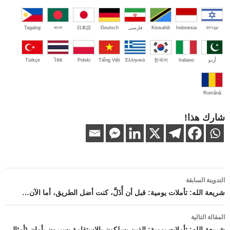
עברית
Indonesia
Kiswahili
فارسی
Deutsch
日本語
বাংলা
Tagalog
اُردو
Italiano
한국어
Ελληνικά
Tiếng Việt
Polski
ไทย
Türkçe
Română
شارك هذا!
تصفّح
التدوينة السابقة
المقالات
شريعة الله: تأملات يومية: قبل أن أُذَلَّ، كنت أضل الطريق، أما الآن…
المقالة التالية
شريعة الله: تأملات يومية: الذين يسلكون بالاستقامة يسيرون بأمان (أمثال