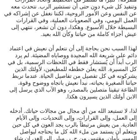
وتنفيذ كل شيء دون حتى أن نستشير الرب. نتحدث معه
عن النفس وعن الأمور الروحية، لكننا نغفل عن إشراكه في
العمل اليومي، وفي الصعوبات العملية، وفي القرارات
البسيطة خلال الأسبوع. وهكذا، دون أن نشعر، ننتهي إلى
عيش أجزاء كاملة من حياتنا وكأن الله بعيد.
لهذا السبب نحن بحاجة إلى أن نتعلم أن نعيش في اعتماد
دائم على شريعة الله المجيدة ووصاياه المضيئة. لم يرد
الرب أبداً أن يُستشار فقط في اللحظات الرسمية، بل في
كل المسيرة. الله يعلن خططه للمطيعين، لأولئك الذين
يشركونه في كل تفصيل من تفاصيل الحياة. عندما نربط
حياتنا الصغيرة بحياته، نبدأ نعيش باتجاه ووضوح وقوة.
الطاعة تبقينا متصلين بالمصدر، وهو الآب الذي يرسل إلى
الابن أولئك الذين يسيرون هكذا.
لذا، لا تستبعد الله من أي مجال من مجالات حياتك. أدخله
إلى العمل، وإلى القرارات، وإلى التحديات، وإلى الأيام
العادية. من يعيش مرتبطاً بالرب يجد العون في كل حين
ويتعلم أن يستمد من ملء الله كل ما يحتاجه ليواصل
المسير بأمان. مقتبس من ج. ر. ميلر. إلى الغد، إن شاء