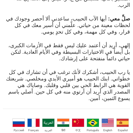
الرب.
صلِّ معي:
أيها الآب الحبيب، ساعدني ألا أحصر وجودك في
لحظات معينة من حياتي. علّمني أن أسير معك في كل
قرار، وفي كل مهمة، وفي كل تحدٍ يومي.
إلهي، أريد أن أعتمد عليك ليس فقط في الأزمات الكبرى،
بل أيضاً في الاختيارات البسيطة وفي الأيام العادية. لتكن
حياتي دائماً منفتحة على إرشادك.
يا رب الحبيب، أشكرك لأنك ترغب في أن تشارك في كل
خطواتي. ابنك الحبيب هو أميري الأبدي ومخلصي. شريعتك
القوية هي الرابط الحي بين قلبي وقلبك. وصاياك هي
المصدر الذي أريد أن أرتوي منه في كل حين. أصلي باسم
يسوع الثمين، آمين.
Español
English
Português
中文
हिंदी
العربية
Français
Русский