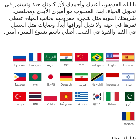
يا الله القدوس، أعبدك وأحمدك لأن كلمتك حية وتستمر في
تحويل الحياة. ابنك المحبوب هو أميري الأبدي ومخلصي.
شريعتك القوية مثل شجرة مغروسة بجانب المياه، تعطي
ثمرها في حينه ولا تذبل أوراقها أبداً. وصاياك مثل العسل
في الفم والقوة في القلب. أصلي باسم يسوع الثمين، آمين.
Español
English
Português
中文
हिंदी
العربية
Français
Русский
עברית
Indonesia
Kiswahili
فارسی
Deutsch
日本語
বাংলা
Tagalog
اُردو
Italiano
한국어
Ελληνικά
Tiếng Việt
Polski
ไทย
Türkçe
Română
شارك هذا!