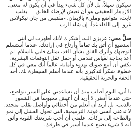
سيكون سهلاً، بل لأن كل شيء يبدأ في أن يكون له معنى.
الازدهار الحقيقي هو أن نعيش لإرضاء الخالق — بقلب
ثابت، متواضع ومليء بالإيمان. -مقتبس من جان نيكولاس
غرو. إلى اللقاء غداً، إن شاء الرب.
صلِّ معي:
عزيزي الله، أشكرك لأنك أظهرت لي أنني
أستطيع أن أثق بك تماماً وأرتاح في إرادتك. عندما أستسلم
لتوجيهك وأترك القلق بشأن الغد، يمتلئ قلبي بالسلام. لم
أعد بحاجة لقياس تقدمي أو حمل ثقل التوقعات البشرية.
يكفي أن أتبع صوتك بهدوء وأمانة، عالماً أنك معي في كل
خطوة. شكراً لتذكيري بأنه عندما أسلم السيطرة لك، أجد
الخفة والحرية الحقيقية.
يا أبي، اليوم أطلب منك أن تساعدني على السير بتواضع،
حتى عندما أتعثر. لا أريد أن أعيش محبوساً في الشعور
بالذنب، بل أريد أن أتعلم من أخطائي وأواصل بقلب متجدد.
لا تدعني أنسى قوتك الترميمية، التي تحول الفشل إلى نمو
والطاعة إلى بركات. علمني أن أحب شريعتك القوية وأثق
أنه لا شيء يضيع عندما أسير في طرقك.