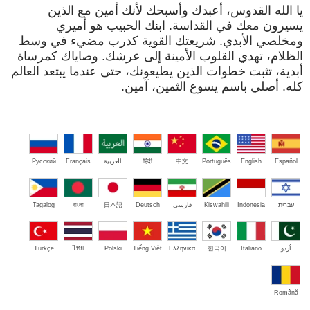
يا الله القدوس، أعبدك وأسبحك لأنك أمين مع الذين
يسيرون معك في القداسة. ابنك الحبيب هو أميري
ومخلصي الأبدي. شريعتك القوية كدرب مضيء في وسط
الظلام، تهدي القلوب الأمينة إلى عرشك. وصاياك كمرساة
أبدية، تثبت خطوات الذين يطيعونك، حتى عندما يبتعد العالم
كله. أصلي باسم يسوع الثمين، آمين.
Español
English
Português
中文
हिंदी
العربية
Français
Русский
עברית
Indonesia
Kiswahili
فارسی
Deutsch
日本語
বাংলা
Tagalog
اُردو
Italiano
한국어
Ελληνικά
Tiếng Việt
Polski
ไทย
Türkçe
Română