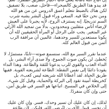
قد يبدو هذا الطريق كالصحراء—قاحل، صعب، بلا تصفيق.
لكن هناك بالضبط نتعلم أعمق الدروس عن من هو الله
ومن نحن حقًا فيه. السعي وراء قبول البشر يشبه شرب
السم تدريجيًا. إنه يستنزف الروح، لأنه يجبرنا على العيش
لإرضاء أناس متقلبين ومحدودين، بدلًا من تمجيد الله الأزلي
غير المتغير. يجب على الرجل أو المرأة الحقيقيين لله أن
يكونا مستعدين للسير وحدهما، عالمين أن مرافقة الرب
أثمن من قبول العالم كله.
عندما نقرر السير مع الله، سنسمع صوته—ثابتًا، مستمرًا، لا
يُخطئ. لن يكون صوت الجموع، ولا صدى آراء البشر، بل
النداء العذب والقوي للرب يدعونا للثقة والطاعة. وهذا النداء
يقودنا دائمًا إلى نفس النقطة: الطاعة لشريعته القوية. ففيها
طريق الحياة. لقد أعطانا الله شريعته ليس كعبء، بل
كخريطة أمينة تقود إلى البركة والحماية، وقبل كل شيء،
إلى الخلاص في المسيح. اتباعها هو السير في طريق آمن،
حتى وإن كان منفردًا.
لذلك، إن كان عليك أن تسير وحدك، فسر. وإن كان عليك
أن تخسر قبول الآخرين لتُرضي الله، فليكن. لأن طاعة