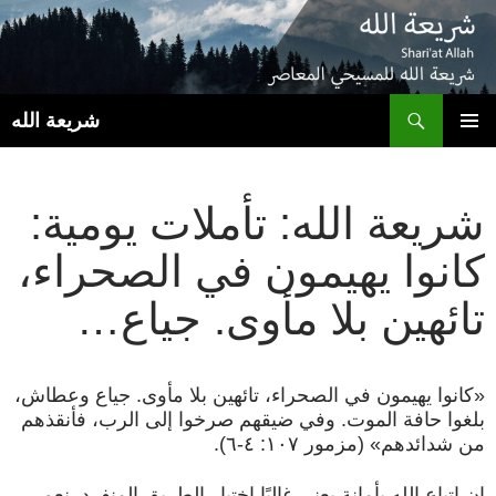
ب
شريعة الله
انتقل
القائمة
إلى
الأساسية
المحتوى
شريعة الله: تأملات يومية:
كانوا يهيمون في الصحراء،
تائهين بلا مأوى. جياع…
«كانوا يهيمون في الصحراء، تائهين بلا مأوى. جياع وعطاش،
بلغوا حافة الموت. وفي ضيقهم صرخوا إلى الرب، فأنقذهم
من شدائدهم» (مزمور ١٠٧: ٤-٦).
إن اتباع الله بأمانة يعني غالبًا اختيار الطريق المنفرد. نعم،