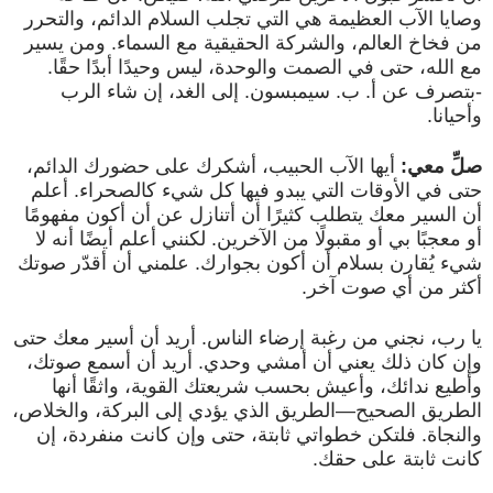
وصايا الآب العظيمة هي التي تجلب السلام الدائم، والتحرر
من فخاخ العالم، والشركة الحقيقية مع السماء. ومن يسير
مع الله، حتى في الصمت والوحدة، ليس وحيدًا أبدًا حقًا.
-بتصرف عن أ. ب. سيمبسون. إلى الغد، إن شاء الرب
وأحيانا.
صلِّ معي:
أيها الآب الحبيب، أشكرك على حضورك الدائم،
حتى في الأوقات التي يبدو فيها كل شيء كالصحراء. أعلم
أن السير معك يتطلب كثيرًا أن أتنازل عن أن أكون مفهومًا
أو معجبًا بي أو مقبولًا من الآخرين. لكنني أعلم أيضًا أنه لا
شيء يُقارن بسلام أن أكون بجوارك. علمني أن أقدّر صوتك
أكثر من أي صوت آخر.
يا رب، نجني من رغبة إرضاء الناس. أريد أن أسير معك حتى
وإن كان ذلك يعني أن أمشي وحدي. أريد أن أسمع صوتك،
وأطيع ندائك، وأعيش بحسب شريعتك القوية، واثقًا أنها
الطريق الصحيح—الطريق الذي يؤدي إلى البركة، والخلاص،
والنجاة. فلتكن خطواتي ثابتة، حتى وإن كانت منفردة، إن
كانت ثابتة على حقك.