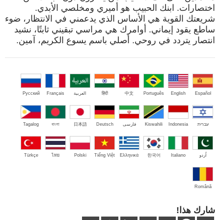
اختصارات. ابنك الحبيب هو أميري ومخلصي الأبدي.
شريعتك القوية هي الأساس الذي يدعمني في الانتظار، ضوء
ساطع يقود إيماني. أوامرك هي مراسي تبقيني ثابتًا، نشيد
انتصار يتردد في روحي. أصلي باسم يسوع الكريم، آمين.
Español
English
Português
中文
हिंदी
العربية
Français
Русский
עברית
Indonesia
Kiswahili
فارسی
Deutsch
日本語
বাংলা
Tagalog
اُردو
Italiano
한국어
Ελληνικά
Tiếng Việt
Polski
ไทย
Türkçe
Română
شارك هذا!