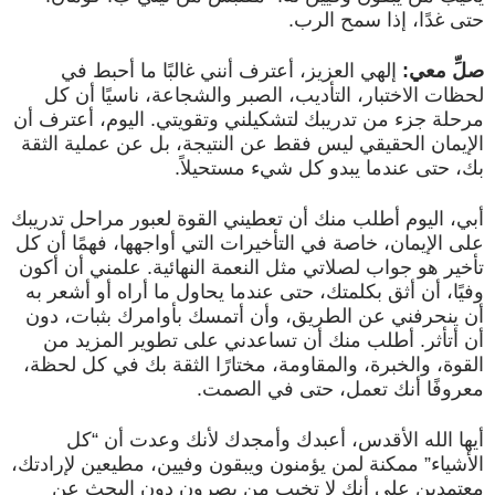
حتى غدًا، إذا سمح الرب.
صلِّ معي:
إلهي العزيز، أعترف أنني غالبًا ما أحبط في
لحظات الاختبار، التأديب، الصبر والشجاعة، ناسيًا أن كل
مرحلة جزء من تدريبك لتشكيلني وتقويتي. اليوم، أعترف أن
الإيمان الحقيقي ليس فقط عن النتيجة، بل عن عملية الثقة
بك، حتى عندما يبدو كل شيء مستحيلاً.
أبي، اليوم أطلب منك أن تعطيني القوة لعبور مراحل تدريبك
على الإيمان، خاصة في التأخيرات التي أواجهها، فهمًا أن كل
تأخير هو جواب لصلاتي مثل النعمة النهائية. علمني أن أكون
وفيًا، أن أثق بكلمتك، حتى عندما يحاول ما أراه أو أشعر به
أن ينحرفني عن الطريق، وأن أتمسك بأوامرك بثبات، دون
أن أتأثر. أطلب منك أن تساعدني على تطوير المزيد من
القوة، والخبرة، والمقاومة، مختارًا الثقة بك في كل لحظة،
معروفًا أنك تعمل، حتى في الصمت.
أيها الله الأقدس، أعبدك وأمجدك لأنك وعدت أن “كل
الأشياء” ممكنة لمن يؤمنون ويبقون وفيين، مطيعين لإرادتك،
معتمدين على أنك لا تخيب من يصرون دون البحث عن