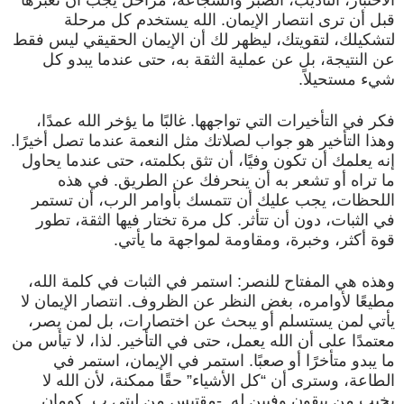
الاختبار، التأديب، الصبر والشجاعة، مراحل يجب أن تعبرها
قبل أن ترى انتصار الإيمان. الله يستخدم كل مرحلة
لتشكيلك، لتقويتك، ليظهر لك أن الإيمان الحقيقي ليس فقط
عن النتيجة، بل عن عملية الثقة به، حتى عندما يبدو كل
شيء مستحيلاً.
فكر في التأخيرات التي تواجهها. غالبًا ما يؤخر الله عمدًا،
وهذا التأخير هو جواب لصلاتك مثل النعمة عندما تصل أخيرًا.
إنه يعلمك أن تكون وفيًا، أن تثق بكلمته، حتى عندما يحاول
ما تراه أو تشعر به أن ينحرفك عن الطريق. في هذه
اللحظات، يجب عليك أن تتمسك بأوامر الرب، أن تستمر
في الثبات، دون أن تتأثر. كل مرة تختار فيها الثقة، تطور
قوة أكثر، وخبرة، ومقاومة لمواجهة ما يأتي.
وهذه هي المفتاح للنصر: استمر في الثبات في كلمة الله،
مطيعًا لأوامره، بغض النظر عن الظروف. انتصار الإيمان لا
يأتي لمن يستسلم أو يبحث عن اختصارات، بل لمن يصر،
معتمدًا على أن الله يعمل، حتى في التأخير. لذا، لا تيأس من
ما يبدو متأخرًا أو صعبًا. استمر في الإيمان، استمر في
الطاعة، وسترى أن “كل الأشياء” حقًا ممكنة، لأن الله لا
يخيب من يبقون وفيين له. -مقتبس من ليتي ب. كومان.