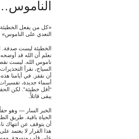
الناموس…
«كل من يفعل الخطيئة ي
التعدي على الناموس» (١ يوحنا ٣:٤).
الخطيئة ليست صدفة. الخ
نعلم أن الله قد أوضحه 
ناموس الله. ليست نقصا
السياج، نقرأ التحذيرا
أن نقفز. في أيامنا هذه
أسماء جديدة، تفسيرات
“أقل خطيئة”. لكن الحق
يبقى قاتلاً.
الخبر السار — وهو حقاً
الحياة باقية. طريق ال
أن يتوقف عن انتهاك نا
هذا القرار لا يعتمد عل
على قلب منسحق ومستعد