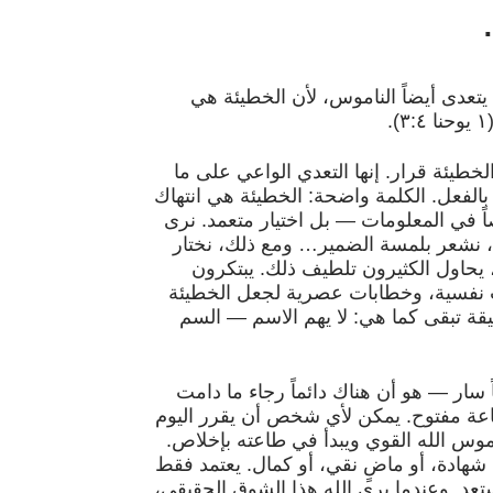
تعدى أيضاً الناموس، لأن الخطيئة هي
طيئة قرار. إنها التعدي الواعي على ما
بالفعل. الكلمة واضحة: الخطيئة هي انتهاك
ً في المعلومات — بل اختيار متعمد. نرى
ت، نشعر بلمسة الضمير… ومع ذلك، نختار
، يحاول الكثيرون تلطيف ذلك. يبتكرون
 نفسية، وخطابات عصرية لجعل الخطيئة
يقة تبقى كما هي: لا يهم الاسم — السم
 سار — هو أن هناك دائماً رجاء ما دامت
طاعة مفتوح. يمكن لأي شخص أن يقرر اليوم
موس الله القوي ويبدأ في طاعته بإخلاص.
ى شهادة، أو ماضٍ نقي، أو كمال. يعتمد فقط
. وعندما يرى الله هذا الشوق الحقيقي،