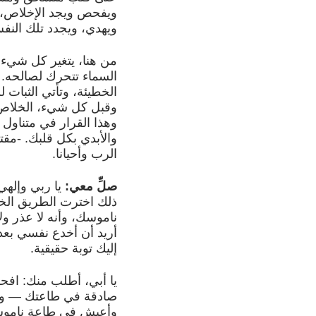
ويفحص ويجد الإخلاص، 
ويهدي، ويجدد تلك النف
من هنا، يتغير كل شيء
السماء تتحرك لصالحه. م
الخطيئة، وتأتي الثبات لل
وقبل كل شيء، الخلاص ف
وهذا القرار في متناول 
والأبدي بكل قلبك. -مق
الرب وأحيانا.
صلِّ معي:
يا ربي وإلهي،
ذلك اخترت الطريق الخط
ناموسك، وأنه لا عذر ولا
أريد أن أخدع نفسي بعد 
إليك توبة حقيقية.
يا أبي، أطلب منك: افح
صادقة في طاعتك — وقوِّ
وأعيش في طاعة ناموسك 