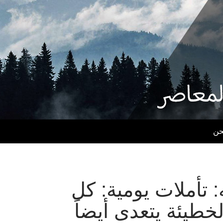
حن
: تأملات يومية: كل
خطيئة يتعدى أيضاً