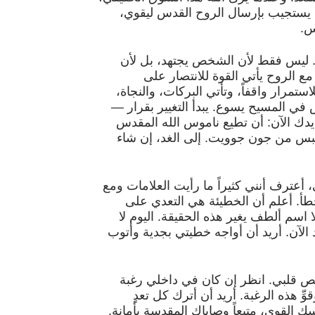
يستجيب بإرسال الروح القدس ليقوي،
س.
. ليس فقط لأن الشخص يجتهد، بل لأن
ع الروح يأتي القوة للانتصار على
استمرار واقفاً، وتأتي البركات، والنجاة،
ي المسيح يسوع. يبدأ التغيير بقرار —
يدك الآن: أن تطيع ناموس الله المقدس
تبس من جون جوويت. إلى الغد، إن شاء
 أعترف أنني كثيراً ما رأيت العلامات ومع
أ. أعلم أن الخطيئة هي التعدي على
 اسم ألطف يغير هذه الحقيقة. اليوم لا
الآن. أريد أن أواجه خطيتي بجدية وأتوب
ص قلبي. انظر إن كان في داخلي رغبة
 هذه الرغبة. أريد أن أترك كل تعدٍ
القوي، متبعاً وصاياك المقدسة بأمانة.