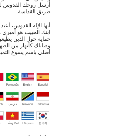
أرسل روحك القدوس ليهد
طريق القداسة.
أيها الإله القدوس، أعب
ابنك الحبيب هو أميري
حماية حول الذين يطيعو
وصاياك كأنهار من الط
أصلي باسم يسوع الثمين
Português
English
Español
Indonesia
Kiswahili
فارسی
ch
i
Tiếng Việt
Ελληνικά
한국어