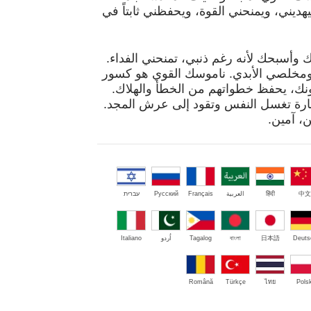
يني، ويمنحني القوة، ويحفظني ثابتاً في
دك وأسبحك لأنه رغم ذنبي، تمنحني الفداء.
 ومخلصي الأبدي. ناموسك القوي هو كسور
نك، يحفظ خطواتهم من الخطأ والهلاك.
هارة تغسل النفس وتقود إلى عرش المجد.
، آمين.
中文
हिंदी
العربية
Français
Русский
עברית
Deuts
日本語
বাংলা
Tagalog
اُردو
Italiano
Română
Türkçe
ไทย
Polsk