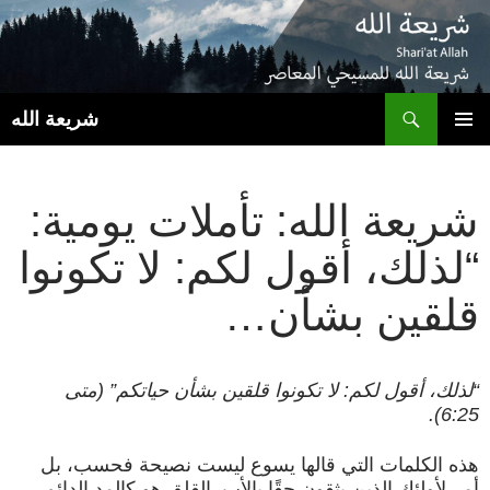
ب
شريعة الله
انتقل
القائمة
إلى
الأساسية
المحتوى
شريعة الله: تأملات يومية:
“لذلك، أقول لكم: لا تكونوا
قلقين بشأن…
“لذلك، أقول لكم: لا تكونوا قلقين بشأن حياتكم” (متى
6:25).
هذه الكلمات التي قالها يسوع ليست نصيحة فحسب، بل
أمر لأولئك الذين يثقون حقًا بالأب. القلق هو كالمد الدائم