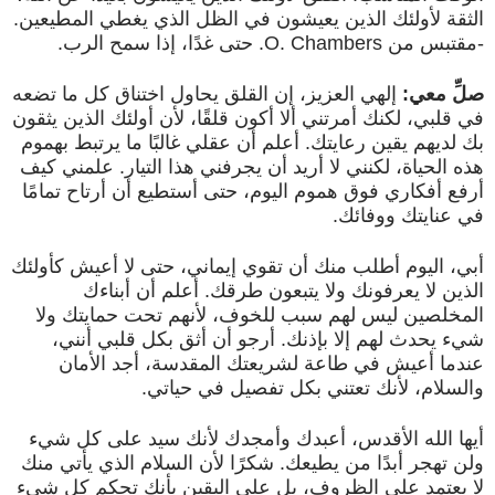
الثقة لأولئك الذين يعيشون في الظل الذي يغطي المطيعين.
-مقتبس من O. Chambers. حتى غدًا، إذا سمح الرب.
صلِّ معي:
إلهي العزيز، إن القلق يحاول اختناق كل ما تضعه
في قلبي، لكنك أمرتني ألا أكون قلقًا، لأن أولئك الذين يثقون
بك لديهم يقين رعايتك. أعلم أن عقلي غالبًا ما يرتبط بهموم
هذه الحياة، لكنني لا أريد أن يجرفني هذا التيار. علمني كيف
أرفع أفكاري فوق هموم اليوم، حتى أستطيع أن أرتاح تمامًا
في عنايتك ووفائك.
أبي، اليوم أطلب منك أن تقوي إيماني، حتى لا أعيش كأولئك
الذين لا يعرفونك ولا يتبعون طرقك. أعلم أن أبناءك
المخلصين ليس لهم سبب للخوف، لأنهم تحت حمايتك ولا
شيء يحدث لهم إلا بإذنك. أرجو أن أثق بكل قلبي أنني،
عندما أعيش في طاعة لشريعتك المقدسة، أجد الأمان
والسلام، لأنك تعتني بكل تفصيل في حياتي.
أيها الله الأقدس، أعبدك وأمجدك لأنك سيد على كل شيء
ولن تهجر أبدًا من يطيعك. شكرًا لأن السلام الذي يأتي منك
لا يعتمد على الظروف، بل على اليقين بأنك تحكم كل شيء