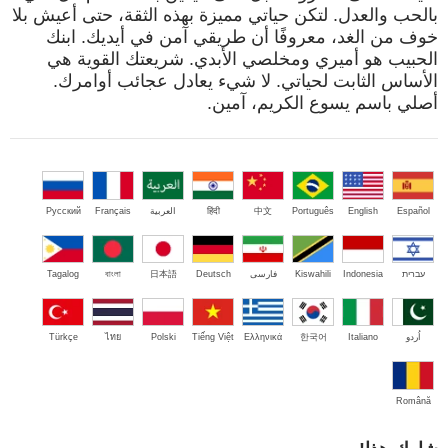
بالحب والعدل. لتكن حياتي مميزة بهذه الثقة، حتى أعيش بلا
خوف من الغد، معروفًا أن طريقي آمن في أيديك. ابنك
الحبيب هو أميري ومخلصي الأبدي. شريعتك القوية هي
الأساس الثابت لحياتي. لا شيء يعادل عجائب أوامرك.
أصلي باسم يسوع الكريم، آمين.
Español
English
Português
中文
हिंदी
العربية
Français
Русский
עברית
Indonesia
Kiswahili
فارسی
Deutsch
日本語
বাংলা
Tagalog
اُردو
Italiano
한국어
Ελληνικά
Tiếng Việt
Polski
ไทย
Türkçe
Română