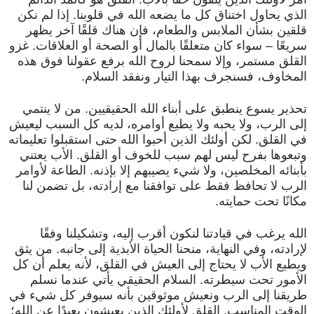
الذي يحاول اختناق كل ما يضعه الله في قلوبنا. إذا لم نكن
قلقين بشأن الملابس والطعام، فإن هناك قلقًا آخر يظهر
سريعًا – سواء كان متعلقًا بالمال أو الصحة أو العلاقات. غزو
القلق مستمر، وإلا سمحنا لروح الله برفع عقولنا فوق هذه
المخاوف، فسنجرف بهذا التيار ونفقد السلام.
تحذير يسوع ينطبق على أبناء الله الحقيقيين. من لا ينتمي
إلى الرب، ولا يحبه ولا يطيع أوامره، لديه كل السبب ليعيش
في القلق. لكن أولئك الذين أحبوا الله حتى استقبلوا تعليماته
وتبعوها بفرح ليس لهم سبب للخوف أو القلق. الأب يعتني
بأبنائه المخلصين، ولا شيء يصيبهم إلا بإذنه. الطاعة لأوامر
الرب لا تحافظ فقط على توافقنا مع إرادته، بل تضمن لنا
مكانًا تحت حمايته.
الله يرغب في قيادتنا لنكون أقرب إليه، وتشكيلنا وفقًا
لإرادته، وفي النهاية، منحنا الحياة الأبدية إلى جانبه. من يثق
ويطيع الأب لا يحتاج إلى العيش في القلق، لأنه يعلم أن كل
الأمور تحت سيطرته. السلام الحقيقي يأتي عندما نسلم
طريقنا إلى الرب ونعيش موثوقين بأنه سيوفر كل شيء في
الوقت المناسب. القلق لأولئك الذين يعيشون بعيدًا عن الله؛