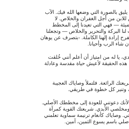
يليق بالصورة التي وضعها الله فيك. الآب
للابن من أجل الغفران والخلاص. لا
يئة — فهي التي تعيدنا إلى المخطط
نا البركة والتحرير والخلاص — وتجعلنا
فرح إرادة إلهنا الكاملة. -بتصرف عن يوهان
إن شاء الرب وأحيانا.
بدي، يا له من امتياز أن أعلم أنني خُلقت
هذه الحقيقة لأعيش حياة مقدسة وعادلة
تك الرائعة. فلتملأ وصاياك العجيبة
، وتنير كل خطوة في طريقي.
لأنك دعوتني للعودة إلى مخططك الأصلي.
ومخلصي الأبدي. شريعتك القوية كمرآة
ي. وصاياك كأنغام ترنيمة سماوية تعلمني
صلي باسم يسوع الثمين، آمين.