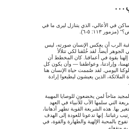
ي…
ساكن في الأعالي، الذي يتنازل ليرى ما في
مور ١١٣: ٥-٦).
غبة الرب أن يعكس الإنسان صورته، ليس
جوهر أيضاً. لقد خُلقنا لكي تتلألأ
لهنا بقوة في أعماقنا. كان المخطط أن
همنا، وإرادتنا، وعواطفنا — وأن يكون كل
وكنا اليومي. لقد صُممت حياة الإنسان هنا
لملائكة، الذين يعيشون ليطيعوا إرادة
مجيد متاحاً لمن يخضعون للوصايا المهيبة
ريعة التي سلمها الآب للأنبياء في العهد
غير بها. هذه الشريعة القوية تطهر أذهاننا،
يب رغباتنا. إنها تدعونا للعودة إلى الهدف
فوح بالمحبة الإلهية والطهارة والقوة، في
ه ونفعله.