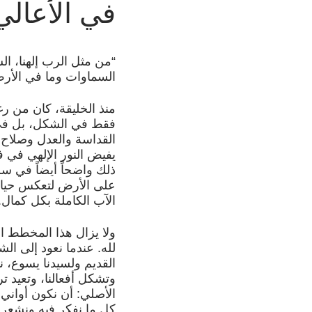
في الأعال
“من مثل الرب إلهنا، ال
السماوات وما في الأرض؟” (مز
منذ الخليقة، كان من ر
فقط في الشكل، بل في ال
القداسة والعدل وصلاح إ
يفيض النور الإلهي في ف
ذلك واضحاً أيضاً في سل
على الأرض لتعكس حياة ا
الآب الكاملة بكل كمال.
ولا يزال هذا المخطط ال
لله. عندما نعود إلى الش
القديم ولسيدنا يسوع، نت
وتشكل أفعالنا، وتعيد ترت
الأصلي: أن نكون أواني ت
كل ما نفكر فيه ونشعر ب