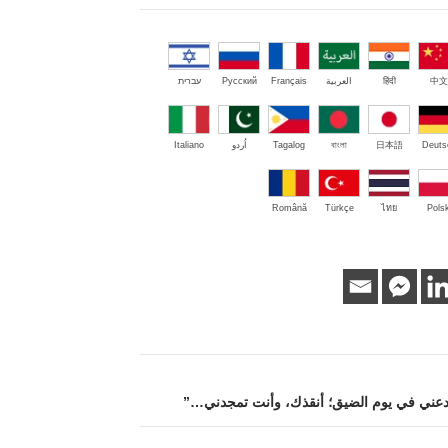
中文
हिंदी
العربية
Français
Русский
עברית
Deuts
日本語
বাংলা
Tagalog
اُردو
Italiano
Română
Türkçe
ไทย
Polsk
“ادعني في يوم الضيق؛ أنقذك، وأنت تمجدني…”