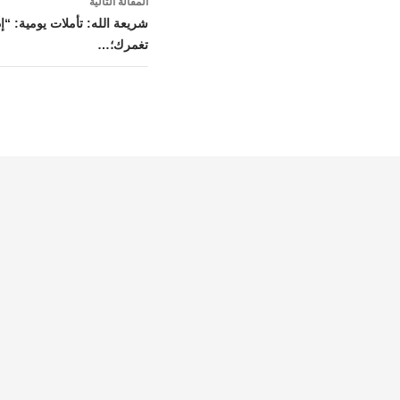
المقالة التالية
شريعة الله: تأملات يومية: “إذ
تغمرك؛…