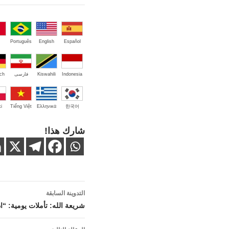
Português
English
Español
Indonesia
Kiswahili
فارسی
ch
i
Tiếng Việt
Ελληνικά
한국어
شارك هذا!
تصفّح
التدوينة السابقة
المقالات
شريعة الله: تأملات يومية: 