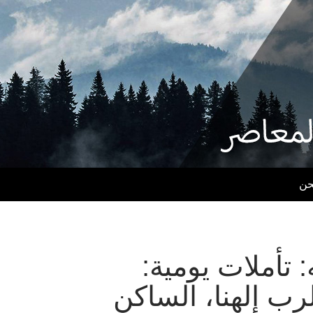
حن
 تأملات يومية:
رب إلهنا، الساكن