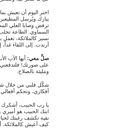
اختر اليوم أن تعيش بما 
يبارك ويُرسل المطيعين 
ترفض وصايا العلي المض
السماوي. الطاعة تجلب ل
نسير كالملائكة، نعمل ب
أرندت. إلى اللقاء غداً، 
صلِّ معي:
أيها الآب الأ
على صورتك! فلتدفعني 
ومليئة بالصلاح.
شكّل قلبي من خلال شريع
أفكاري، وتحكم أفعالي
يا رب الحبيب، أشكرك 
ابنك الحبيب هو أميري 
نقية تكشف رغبتك لحيات
كيف أعيش كالملائكة. أ