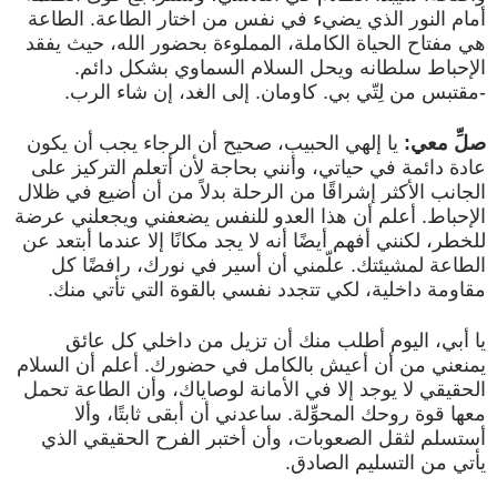
أمام النور الذي يضيء في نفس من اختار الطاعة. الطاعة
هي مفتاح الحياة الكاملة، المملوءة بحضور الله، حيث يفقد
الإحباط سلطانه ويحل السلام السماوي بشكل دائم.
-مقتبس من لِتّي بي. كاومان. إلى الغد، إن شاء الرب.
صلِّ معي:
يا إلهي الحبيب، صحيح أن الرجاء يجب أن يكون
عادة دائمة في حياتي، وأنني بحاجة لأن أتعلم التركيز على
الجانب الأكثر إشراقًا من الرحلة بدلاً من أن أضيع في ظلال
الإحباط. أعلم أن هذا العدو للنفس يضعفني ويجعلني عرضة
للخطر، لكنني أفهم أيضًا أنه لا يجد مكانًا إلا عندما أبتعد عن
الطاعة لمشيئتك. علّمني أن أسير في نورك، رافضًا كل
مقاومة داخلية، لكي تتجدد نفسي بالقوة التي تأتي منك.
يا أبي، اليوم أطلب منك أن تزيل من داخلي كل عائق
يمنعني من أن أعيش بالكامل في حضورك. أعلم أن السلام
الحقيقي لا يوجد إلا في الأمانة لوصاياك، وأن الطاعة تحمل
معها قوة روحك المحوِّلة. ساعدني أن أبقى ثابتًا، وألا
أستسلم لثقل الصعوبات، وأن أختبر الفرح الحقيقي الذي
يأتي من التسليم الصادق.