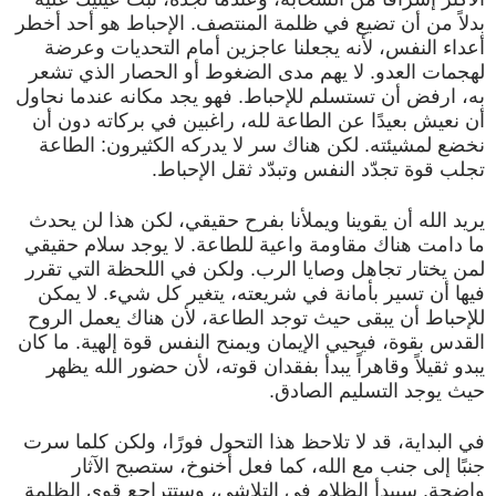
بدلاً من أن تضيع في ظلمة المنتصف. الإحباط هو أحد أخطر
أعداء النفس، لأنه يجعلنا عاجزين أمام التحديات وعرضة
لهجمات العدو. لا يهم مدى الضغوط أو الحصار الذي تشعر
به، ارفض أن تستسلم للإحباط. فهو يجد مكانه عندما نحاول
أن نعيش بعيدًا عن الطاعة لله، راغبين في بركاته دون أن
نخضع لمشيئته. لكن هناك سر لا يدركه الكثيرون: الطاعة
تجلب قوة تجدّد النفس وتبدّد ثقل الإحباط.
يريد الله أن يقوينا ويملأنا بفرح حقيقي، لكن هذا لن يحدث
ما دامت هناك مقاومة واعية للطاعة. لا يوجد سلام حقيقي
لمن يختار تجاهل وصايا الرب. ولكن في اللحظة التي تقرر
فيها أن تسير بأمانة في شريعته، يتغير كل شيء. لا يمكن
للإحباط أن يبقى حيث توجد الطاعة، لأن هناك يعمل الروح
القدس بقوة، فيحيي الإيمان ويمنح النفس قوة إلهية. ما كان
يبدو ثقيلاً وقاهراً يبدأ بفقدان قوته، لأن حضور الله يظهر
حيث يوجد التسليم الصادق.
في البداية، قد لا تلاحظ هذا التحول فورًا، ولكن كلما سرت
جنبًا إلى جنب مع الله، كما فعل أخنوخ، ستصبح الآثار
واضحة. سيبدأ الظلام في التلاشي، وستتراجع قوى الظلمة