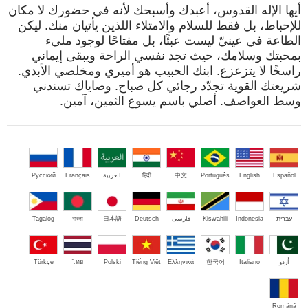
أيها الإله القدوس، أعبدك وأسبحك لأنه في حضورك لا مكان
للإحباط، بل فقط للسلام والامتلاء اللذين يأتيان منك. ليكن
الطاعة في عينيّ ليست عبئًا، بل مفتاحًا لوجود مليء
بمحبتك وسلامك، حيث تجد نفسي الراحة ويبقى إيماني
راسخًا لا يتزعزع. ابنك الحبيب هو أميري ومخلصي الأبدي.
شريعتك القوية تجدّد رجائي كل صباح. وصاياك تسندني
وسط العواصف. أصلي باسم يسوع الثمين، آمين.
Español
English
Português
中文
हिंदी
العربية
Français
Русский
עברית
Indonesia
Kiswahili
فارسی
Deutsch
日本語
বাংলা
Tagalog
اُردو
Italiano
한국어
Ελληνικά
Tiếng Việt
Polski
ไทย
Türkçe
Română