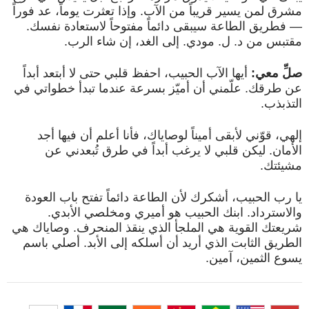
مشرق لمن يسير قريباً من الآب. وإذا تعثرت يوماً، عد فوراً
— فطريق الطاعة سيبقى دائماً مفتوحاً لاستعادة نفسك.
مقتبس من د. ل. مودي. إلى الغد، إن شاء الرب.
صلِّ معي:
أيها الآب الحبيب، احفظ قلبي حتى لا أبتعد أبداً
عن طرقك. علّمني أن أميّز بسرعة عندما تبدأ خطواتي في
التذبذب.
إلهي، قوّني لأبقى أميناً لوصاياك، فأنا أعلم أن فيها أجد
الأمان. ليكن قلبي لا يرغب أبداً في طرق تُبعدني عن
مشيئتك.
يا رب الحبيب، أشكرك لأن الطاعة دائماً تفتح باب العودة
والاسترداد. ابنك الحبيب هو أميري ومخلصي الأبدي.
شريعتك القوية هي الملجأ الذي ينقذ المنحرف. وصاياك هي
الطريق الثابت الذي أريد أن أسلكه إلى الأبد. أصلي باسم
يسوع الثمين، آمين.