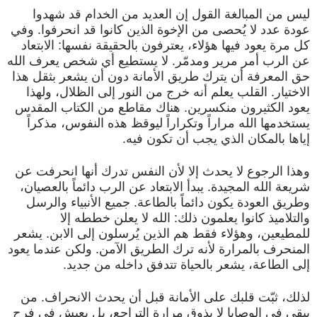
ليس من المبالغة القول إن العديد من الخدام قد شهدوا
عودة عدد لا يُحصى من الإخوة الذين كانوا قد انحرفوا. وفي
كل مرة يعود فيها هؤلاء، يعترفون بالحقيقة نفسها: الابتعاد
عن الرب أمر مرير ومدمّر. لا يستطيع أي شخص يعرف الله
حق المعرفة أن يترك طريق الأمانة دون أن يشعر بثقل هذا
الاختيار. القلب يعلم أنه خرج من النور إلى الظلال، ولهذا
يعود الكثيرون منكسرين. هناك مقاطع من الكتاب المقدس
يستخدمها الله مراراً وتكراراً ليوقظ هذه النفوس، مذكراً
إياها بالمكان الذي يجب أن تكون فيه.
وهذا الرجوع لا يحدث إلا لأن النفس تدرك أنها انحرفت عن
شريعة الله المجيدة. يبدأ الابتعاد عن الرب دائماً بالعصيان،
وطريق العودة يكون دائماً بالطاعة. جميع الأنبياء والرسل
والتلاميذ كانوا يعلمون ذلك: الله لا يعلن خططه إلا
للمطيعين، وهؤلاء فقط هم الذين يُرسلون إلى الابن. يشعر
المنحرف بالمرارة لأنه ترك الطريق الآمن. ولكن عندما يعود
إلى الطاعة، يشعر بالحياة تتدفق داخله من جديد.
لذلك، ثبّت قلبك على الأمانة قبل أن يحدث الانحراف. من
يبقى في الوصايا لا يذوق مرارة التراجع، بل يعيش في فرح