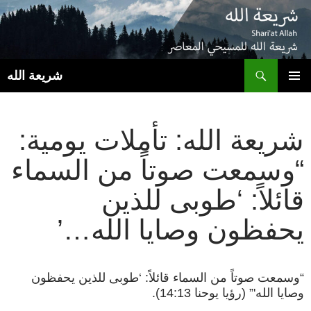
ب
شريعة الله
انتقل
القائمة
إلى
الأساسية
المحتوى
شريعة الله: تأملات يومية:
“وسمعت صوتاً من السماء
قائلاً: ‘طوبى للذين
يحفظون وصايا الله…’
“وسمعت صوتاً من السماء قائلاً: ‘طوبى للذين يحفظون
وصايا الله'” (رؤيا يوحنا 14:13).