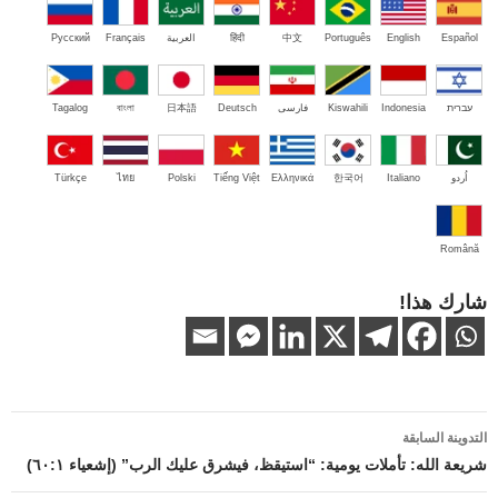
Español
English
Português
中文
हिंदी
العربية
Français
Русский
עברית
Indonesia
Kiswahili
فارسی
Deutsch
日本語
বাংলা
Tagalog
اُردو
Italiano
한국어
Ελληνικά
Tiếng Việt
Polski
ไทย
Türkçe
Română
شارك هذا!
تصفّح
التدوينة السابقة
المقالات
شريعة الله: تأملات يومية: “استيقظ، فيشرق عليك الرب” (إشعياء ٦٠:١)