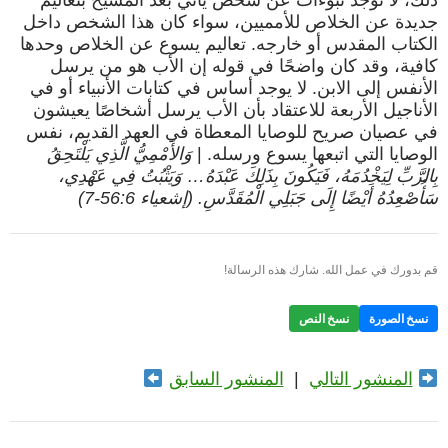
ذلك، لا توجد نبوءات عن شخص يأتي بعد المسيح بتعاليم
جديدة عن الخلاص للأمميين، سواء كان هذا الشخص داخل
الكتاب المقدس أو خارجه. تعاليم يسوع عن الخلاص وحدها
كافية، وقد كان واضحًا في قوله إن الأب هو من يرسل
الأنفس إلى الابن. لا يوجد أساس في كتابات الأنبياء أو في
الأناجيل الأربعة للاعتقاد بأن الأب يرسل أشخاصًا يعيشون
في عصيان صريح للوصايا المعطاة في العهد القديم، نفس
الوصايا التي اتبعها يسوع ورسله. |
وَالأَمْمِيُّ الَّذِي يَلْتَحِقُ
بِالرَّبِّ لِيَخْدُمَهُ، فَيَكُونَ بِذَلِكَ عَبْدَهُ… وَيَثْبُتُ فِي عَهْدِي،
سَأُصْعِدُهُ أَيْضًا إِلَى جَبَلِي الْمُقَدَّسِ. (إشعياء 56:6-7)
قم بدورك في عمل الله. شارك هذه الرسالة!
نسخ الصورة
نسخ النص
المنشور التالي
|
المنشور السابق