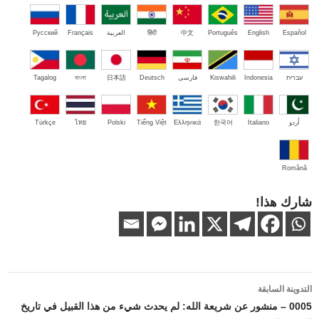
Español
English
Português
中文
हिंदी
العربية
Français
Русский
עברית
Indonesia
Kiswahili
فارسی
Deutsch
日本語
বাংলা
Tagalog
اُردو
Italiano
한국어
Ελληνικά
Tiếng Việt
Polski
ไทย
Türkçe
Română
شارك هذا!
تصفّح
التدوينة السابقة
المقالات
0005 – منشور عن شريعة الله: لم يحدث شيء من هذا القبيل في تاريخ