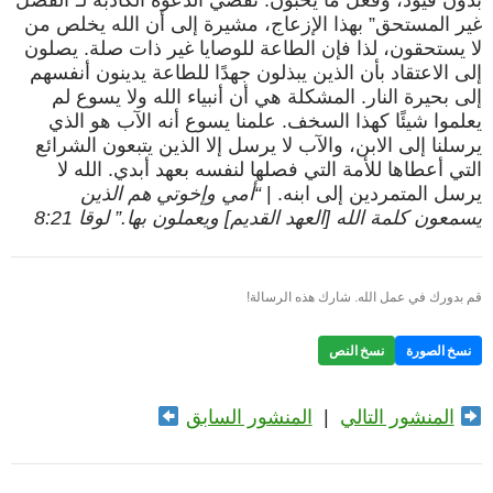
بدون قيود، وفعل ما يحبون. تقضي الدعوة الكاذبة لـ“الفضل
غير المستحق” بهذا الإزعاج، مشيرة إلى أن الله يخلص من
لا يستحقون، لذا فإن الطاعة للوصايا غير ذات صلة. يصلون
إلى الاعتقاد بأن الذين يبذلون جهدًا للطاعة يدينون أنفسهم
إلى بحيرة النار. المشكلة هي أن أنبياء الله ولا يسوع لم
يعلموا شيئًا كهذا السخف. علمنا يسوع أنه الآب هو الذي
يرسلنا إلى الابن، والآب لا يرسل إلا الذين يتبعون الشرائع
التي أعطاها للأمة التي فصلها لنفسه بعهد أبدي. الله لا
يرسل المتمردين إلى ابنه. |
“أمي وإخوتي هم الذين
يسمعون كلمة الله [العهد القديم] ويعملون بها.” لوقا 8:21
قم بدورك في عمل الله. شارك هذه الرسالة!
نسخ الصورة
نسخ النص
المنشور التالي
|
المنشور السابق