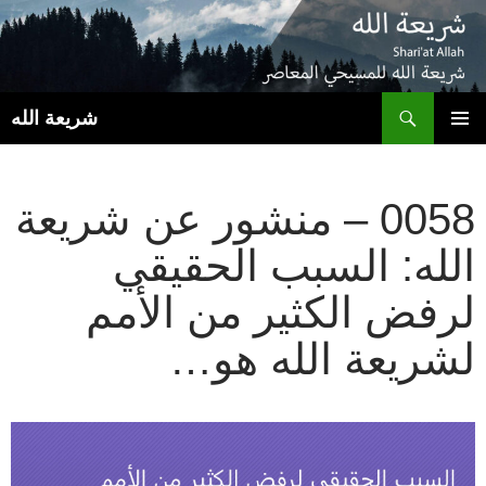
ب
شريعة الله
انتقل
القائمة
إلى
الأساسية
المحتوى
0058 – منشور عن شريعة
الله: السبب الحقيقي
لرفض الكثير من الأمم
لشريعة الله هو…