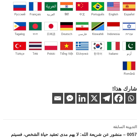
Español
English
Português
中文
हिंदी
العربية
Français
Русский
עברית
Indonesia
Kiswahili
فارسی
Deutsch
日本語
বাংলা
Tagalog
اُردو
Italiano
한국어
Ελληνικά
Tiếng Việt
Polski
ไทย
Türkçe
Română
شارك هذا!
تصفّح
التدوينة السابقة
المقالات
0057 – منشور عن شريعة الله: لا يهم مدى تعقيد حياة الشخص، فسيتم