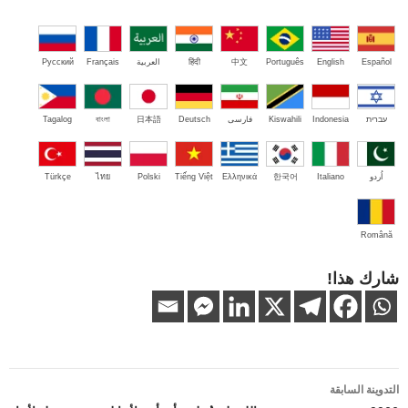
Español
English
Português
中文
हिंदी
العربية
Français
Русский
עברית
Indonesia
Kiswahili
فارسی
Deutsch
日本語
বাংলা
Tagalog
اُردو
Italiano
한국어
Ελληνικά
Tiếng Việt
Polski
ไทย
Türkçe
Română
شارك هذا!
تصفّح
التدوينة السابقة