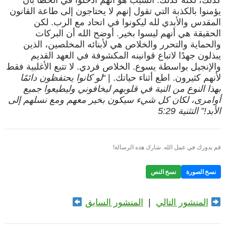
كذلك، لكنه كذلك. السبب هو أنهم أُدخلوا في الخطأ بأن
يؤمنوا بالكذبة التي تقول إنهم لا يحتاجون إلى طاعة القانون
المقدس والأبدي لله ليكونوا في اتحاد مع الرب. لكن
الحقيقة هي أنهم ليسوا بخير. أوضح الله أن البركات
والحماية والتحرر والخلاص هي لأبنائه المخلصين، الذين
يبذلون جهدًا لاتباع قوانينه المكشوفة في العهد القديم
والإنجيل بواسطة يسوع. الخلاص فردي. لا تتبع الأغلبية فقط
لأنهم كثيرون. اطع أثناء حياتك. |
“لو كانوا يحتفظون دائمًا
بهذا النوع من النية في قلوبهم ليخافوني وليطيعوا جميع
أوامری، لكان كل شيء سيكون بخير معهم ومع نسلهم إلى
الأبد!” التثنية 5:29
قم بدورك في عمل الله. شارك هذه الرسالة!
نسخ الصورة
نسخ النص
المنشور التالي
|
المنشور السابق