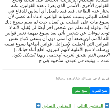
السبت، استخدام التزيتزيت، الحفاظ على اللحية واتباع
القوانين الأخرى. الأممي الذي يعرف هذه القوانين، لكنه
يختار عدم الطاعة، فقد فقد بالفعل أي أساس للدفاع في
الحكم النهائي بسبب عصيانه الواعي. ادعاء أنه عصى لأن
يسوع مات على الصليب لن يُقبل، حيث لم يعلم يسوع ذلك
أبدًا. وقوله إنه تعلم من شخص آخر أيضًا لن يُقبل، لأنه لا
توجد نبوءات عن شخص يأتي بعد يسوع بمهمة تغيير قوانين
الله للأمم. لن يصعد أي أممي دون أن يسعى لاتباع نفس
القوانين التي أُعطيت لإسرائيل. قوانين أطاعها يسوع نفسه
ورسله. لا تتبع الأغلبية لأنهم كثيرون. اطع أثناء حياتك. |
الأممي الذي يلتحق بالرب، ليخدمه، وبهذا الشكل يكون
عبده… ويثبت في عهدي، سأحييه إلى ج
قم بدورك في عمل الله. شارك هذه الرسالة!
نسخ الصورة
نسخ النص
المنشور التالي
|
المنشور السابق