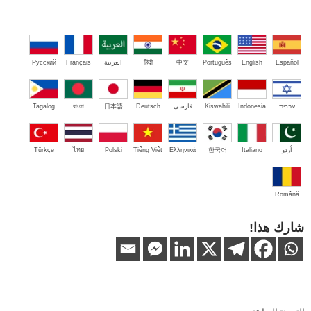
Español
English
Português
中文
हिंदी
العربية
Français
Русский
עברית
Indonesia
Kiswahili
فارسی
Deutsch
日本語
বাংলা
Tagalog
اُردو
Italiano
한국어
Ελληνικά
Tiếng Việt
Polski
ไทย
Türkçe
Română
شارك هذا!
تصفّح