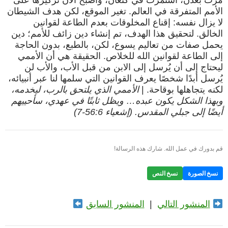
مرت بعدن، استمرت في كنعان، وأصبح الآن تركيزها على
الأمم المتفرقة في العالم. تغير الموقع، لكن هدف الشيطان
لا يزال نفسه: إقناع المخلوقات بعدم الطاعة لقوانين
الخالق. لتحقيق هذا الهدف، تم إنشاء دين زائف للأمم؛ دين
يحمل صفات من تعاليم يسوع، لكن، بالطبع، بدون الحاجة
إلى الطاعة لقوانين الله للخلاص. الحقيقة هي أن الأممي
ليحتاج إلى أن يُرسل إلى الابن من قبل الأب، والأب لن
يُرسل أبدًا شخصًا يعرف القوانين التي سلمها لنا عبر أنبيائه،
لكنه يتجاهلها بوقاحة. |
الأممي الذي يلتحق بالرب، ليخدمه،
وبهذا الشكل يكون عبده… ويظل ثابتًا في عهدي، سأحييهم
أيضًا إلى جبلي المقدس. (إشعياء 56:6-7)
قم بدورك في عمل الله. شارك هذه الرسالة!
نسخ الصورة
نسخ النص
المنشور التالي
|
المنشور السابق