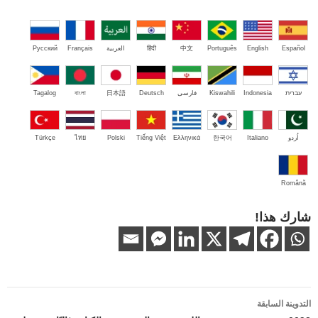
Español
English
Português
中文
हिंदी
العربية
Français
Русский
עברית
Indonesia
Kiswahili
فارسی
Deutsch
日本語
বাংলা
Tagalog
اُردو
Italiano
한국어
Ελληνικά
Tiếng Việt
Polski
ไทย
Türkçe
Română
شارك هذا!
تصفّح
التدوينة السابقة