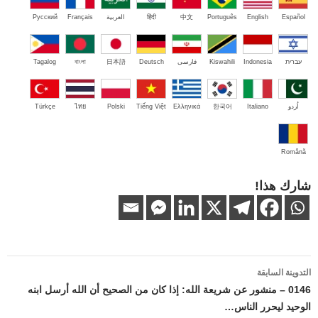
Español
English
Português
中文
हिंदी
العربية
Français
Русский
עברית
Indonesia
Kiswahili
فارسی
Deutsch
日本語
বাংলা
Tagalog
اُردو
Italiano
한국어
Ελληνικά
Tiếng Việt
Polski
ไทย
Türkçe
Română
شارك هذا!
تصفّح
التدوينة السابقة
المقالات
0146 – منشور عن شريعة الله: إذا كان من الصحيح أن الله أرسل ابنه
الوحيد ليحرر الناس…