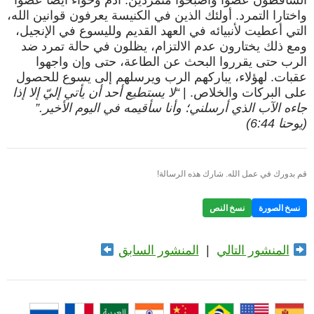
الساقطون عصوا وأصبحوا متمردين. آدم وحواء أيضًا عصوا
واختارا التمرد. أولئك الذين في الكنيسة يعرفون قوانين الله،
التي أعطيت لأنبيائه في العهد القديم ولليسوع في الإنجيل،
ومع ذلك يختارون عدم الالتزام، يظلون في حالة تمرد ضد
الرب حتى يقرروا البحث عن الطاعة، حتى وإن واجهوا
عقبات. لهؤلاء، يباركهم الرب ويرسلهم إلى يسوع للحصول
على البركات والخلاص. |
“لا يستطيع أحد أن يأتي إليّ إلا إذا
جاءه الآب الذي أرسلني؛ وأنا سأقيمه في اليوم الأخير.”
(يوحنا 6:44)
قم بدورك في عمل الله. شارك هذه الرسالة!
نسخ الصورة
نسخ النص
المنشور التالي
|
المنشور السابق