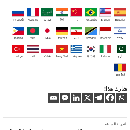
Español
English
Português
中文
हिंदी
العربية
Français
Русский
עברית
Indonesia
Kiswahili
فارسی
Deutsch
日本語
বাংলা
Tagalog
اُردو
Italiano
한국어
Ελληνικά
Tiếng Việt
Polski
ไทย
Türkçe
Română
شارك هذا!
تصفّح
التدوينة السابقة