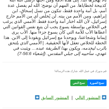
بألا يهجرها أبداً. إلى هذه الأمة ومن أجلها أرسل الله ابنه
كذبيحة لخطاياها. من المهم أن نوضح: الله لم يفصل عدة
أمم، بل أمة واحدة فقط، تتكون من نسل إسحاق، ابن
إبراهيم، ومن الأمم من بيته. لن يُخلص أي من الأمم خارج
إسرائيل، لأن الله اختار أمة واحدة فقط. الأممي الذي يرغب
في الخلاص بواسطة يسوع يجب أن يتبع نفس القوانين التي
أعطاها الأب للأمة التي كان يسوع جزءاً منها. الأب يرى
إيماننا وشجاعتنا، ويوحدنا مع إسرائيل ويقودنا إلى الابن. هذا
الخطة للخلاص تعقل لأنها الحقيقية. |
الأممي الذي يلتحق
بالرب ليخدمه، ويكون بهذا الطريقة عبده… ويثبت في
عهدي، سأحييه إلى جبلي المقدس. (إشعياء 56:6-7)
قم بدورك في عمل الله. شارك هذه الرسالة!
نسخ الصورة
نسخ النص
المنشور التالي
|
المنشور السابق