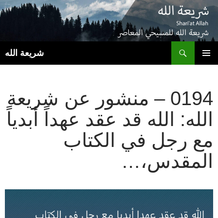
ب
شريعة الله
انتقل
القائمة
إلى
الأساسية
المحتوى
0194 – منشور عن شريعة
الله: الله قد عقد عهداً أبدياً
مع رجل في الكتاب
المقدس،…