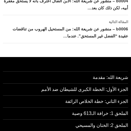
المقالات
b0004 – منشور عن شريعة الله: الابن الضال اعترف بأنه لا يستحق مغفرة
أبيه، لكن ذلك كان بعد…
المقالة التالية
b0006 – منشور عن شريعة الله: من المستحيل الهروب من تناقضات
عقيدة “الفضل غير المستحق”. عندما…
شريعة الله: مقدمة
الجزء الأول: الخطة الكبرى للشيطان ضد الأمم
الجزء الثاني: خطة الخلاص الزائفة
الملحق 1: خرافة الـ613 وصية
الملحق 2: الختان والمسيحي