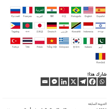
Español
English
Português
中文
हिंदी
العربية
Français
Русский
עברית
Indonesia
Kiswahili
فارسی
Deutsch
日本語
বাংলা
Tagalog
اُردو
Italiano
한국어
Ελληνικά
Tiếng Việt
Polski
ไทย
Türkçe
Română
شارك هذا!
تصفّح
التدوينة السابقة