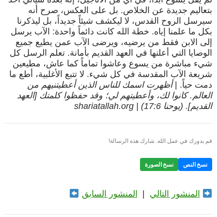
بتعاليم جديدة عن الخلاص. بل على العكس، صرح أنه
سيرسل الروح القدس، لا ليكشف شيئاً جديداً، بل ليذكرنا
بكل ما علمنا إياه. خطة الله كانت دائماً واحدة: الآب يرسل
إلى الابن فقط من يرضيه، ويرضى الآب عمن يطيع جميع
الوصايا التي أعلنها في العهد القديم بأمانة. تعلم الرسل كل
شيء مباشرة من يسوع وعاشوا تماماً كما عاش، مطيعين
شريعة الآب المقدسة في كل شيء. لا تتبع الأغلبية، أطع ما
دمت حياً. |
أظهرت اسمك للناس الذين أعطيتنيهم من
العالم. كانوا لك، وأعطيتهم لي؛ وقد حفظوا كلمتك [العهد
القديم]. (يوحنا 17:6) | shariatallah.org
قم بدورك في عمل الله. شارك هذه الرسالة!
نسخ النص
نسخ الصورة
المنشور التالي
|
المنشور السابق