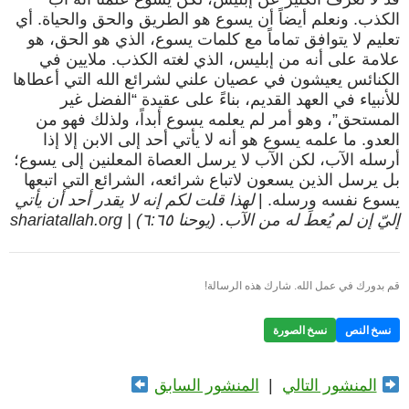
الكذب. ونعلم أيضاً أن يسوع هو الطريق والحق والحياة. أي
تعليم لا يتوافق تماماً مع كلمات يسوع، الذي هو الحق، هو
علامة على أنه من إبليس، الذي لغته الكذب. ملايين في
الكنائس يعيشون في عصيان علني لشرائع الله التي أعطاها
للأنبياء في العهد القديم، بناءً على عقيدة “الفضل غير
المستحق”، وهو أمر لم يعلمه يسوع أبداً، ولذلك فهو من
العدو. ما علمه يسوع هو أنه لا يأتي أحد إلى الابن إلا إذا
أرسله الآب، لكن الآب لا يرسل العصاة المعلنين إلى يسوع؛
بل يرسل الذين يسعون لاتباع شرائعه، الشرائع التي اتبعها
يسوع نفسه ورسله. |
لهذا قلت لكم إنه لا يقدر أحد أن يأتي
إليّ إن لم يُعطَ له من الآب. (يوحنا ٦:٦٥) | shariatallah.org
قم بدورك في عمل الله. شارك هذه الرسالة!
نسخ النص
نسخ الصورة
المنشور التالي
|
المنشور السابق