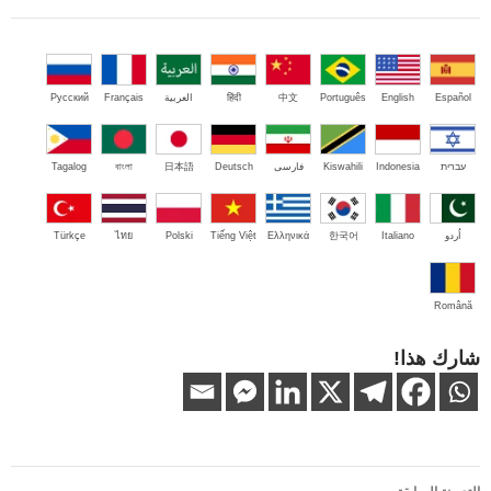
Español
English
Português
中文
हिंदी
العربية
Français
Русский
עברית
Indonesia
Kiswahili
فارسی
Deutsch
日本語
বাংলা
Tagalog
اُردو
Italiano
한국어
Ελληνικά
Tiếng Việt
Polski
ไทย
Türkçe
Română
شارك هذا!
تصفّح