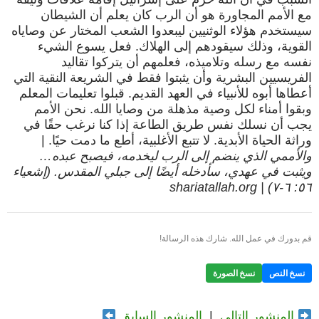
مع الأمم المجاورة هو أن الرب كان يعلم أن الشيطان
سيستخدم هؤلاء الوثنيين ليبعدوا الشعب المختار عن وصاياه
القوية، وذلك سيقودهم إلى الهلاك. فعل يسوع الشيء
نفسه مع رسله وتلاميذه، فعلمهم أن يتركوا تقاليد
الفريسيين البشرية وأن يثبتوا فقط في الشريعة النقية التي
أعطاها أبوه للأنبياء في العهد القديم. قبلوا تعليمات المعلم
وبقوا أمناء لكل وصية مذهلة من وصايا الله. نحن الأمم
يجب أن نسلك نفس طريق الطاعة إذا كنا نرغب حقًا في
وراثة الحياة الأبدية. لا تتبع الأغلبية، أطع ما دمت حيًا. |
والأممي الذي ينضم إلى الرب ليخدمه، فيصبح عبده…
ويثبت في عهدي، سأدخله أيضًا إلى جبلي المقدس. (إشعياء
٥٦: ٦-٧) | shariatallah.org
قم بدورك في عمل الله. شارك هذه الرسالة!
نسخ النص
نسخ الصورة
المنشور التالي
|
المنشور السابق