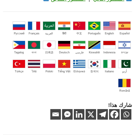
Español
English
Português
中文
हिंदी
العربية
Français
Русский
עברית
Indonesia
Kiswahili
فارسی
Deutsch
日本語
বাংলা
Tagalog
اُردو
Italiano
한국어
Ελληνικά
Tiếng Việt
Polski
ไทย
Türkçe
Română
شارك هذا!