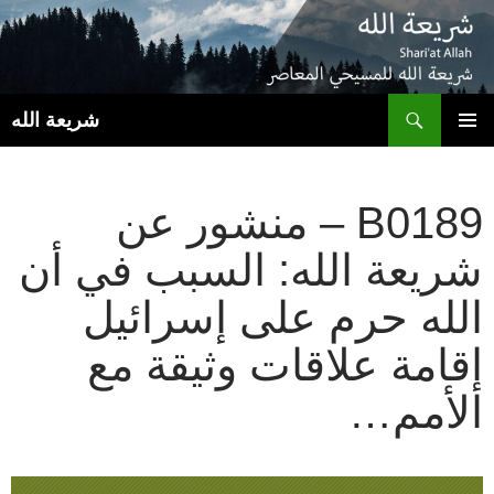
ب
شريعة الله
انتقل
القائمة
إلى
الأساسية
المحتوى
B0189 – منشور عن
شريعة الله: السبب في أن
الله حرم على إسرائيل
إقامة علاقات وثيقة مع
الأمم…