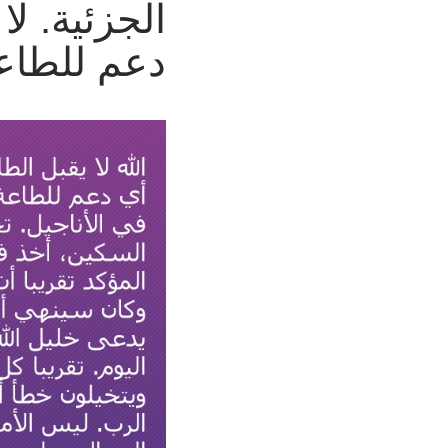
الجزئية. ل
دعم للطاع