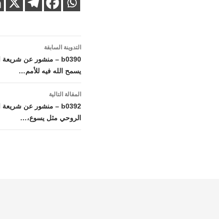
تصفّح
التدوينة السابقة
المقالات
b0390 – منشور عن شريع
يسمح الله فيه للأمم…
المقالة التالية
b0392 – منشور عن شريعة
الروحي مثل يسوع،…