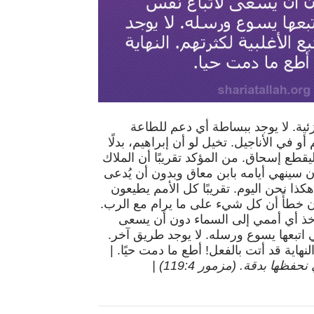
زئية. لا يوجد ببساطة أي دعم للطاعة
أو في الأناجيل. تخيل لو أن إبراهيم، بدلًا
يقطع إسحاق. من المؤكد تقريبًا أن الملاك
 سينهي أيامه بابن معاق وبدون أن يُدعى
هكذا نحن اليوم. تقريبًا كل الأمم يطيعون
ون خطأً أن كل شيء على ما يرام مع الرب.
ؤخذ أي أممي إلى السماء دون أن يسعى
ي اتبعها يسوع ورسله. لا يوجد طريق آخر.
 النهاية قد أتت بالفعل! أطع ما دمت حيًا. |
قد أمرت بفرائضك لكي نحفظها بدقة. (مزمور 119:4) |