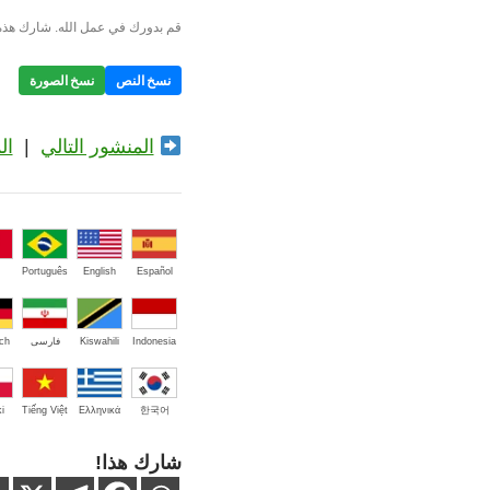
قم بدورك في عمل الله. شارك هذه 
نسخ النص
نسخ الصورة
المنشور التالي
|
ال
Português
English
Español
Indonesia
Kiswahili
فارسی
ch
i
Tiếng Việt
Ελληνικά
한국어
شارك هذا!