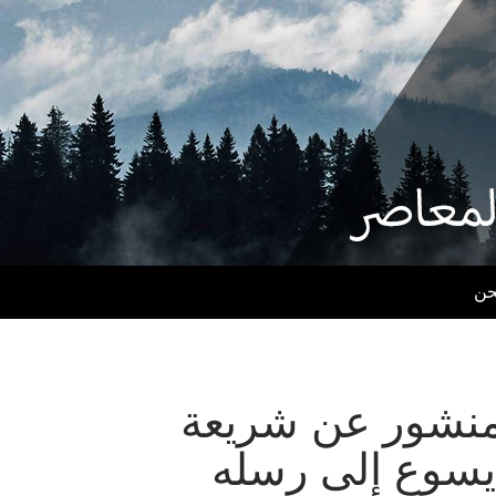
حن
B – منشور عن شريعة
 يسوع إلى رسله