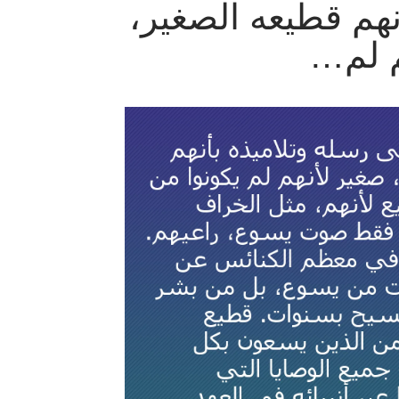
أنهم قطيعه الصغير،
م لم…