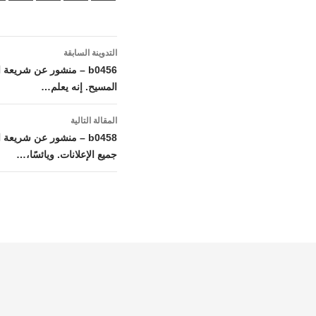
تصفّح
التدوينة السابقة
المقالات
b0456 – منشور عن شريعة
المسيح. إنه يعلم…
المقالة التالية
b0458 – منشور عن شريعة
جميع الإعلانات. ويائسًا،…