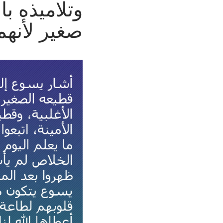
وتلاميذه ب
صغير لأنه